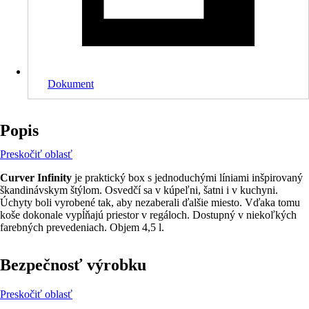
Dokument
Popis
Preskočiť oblasť
Curver Infinity
je praktický box s jednoduchými líniami inšpirovaný
škandinávskym štýlom. Osvedčí sa v kúpeľni, šatni i v kuchyni.
Úchyty boli vyrobené tak, aby nezaberali ďalšie miesto. Vďaka tomu
koše dokonale vypĺňajú priestor v regáloch. Dostupný v niekoľkých
farebných prevedeniach. Objem 4,5 l.
Bezpečnosť výrobku
Preskočiť oblasť