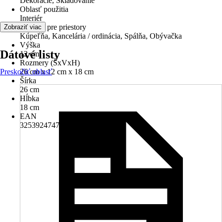
Dekorácie, Skladovanie
Oblasť použitia
Interiér
Vhodné pre priestory
Zobraziť viac
Kúpeľňa, Kancelária / ordinácia, Spálňa, Obývačka
Výška
Dátové listy
12 cm
Rozmery (ŠxVxH)
Preskočiť oblasť
26 cm x 12 cm x 18 cm
Šírka
26 cm
Hĺbka
18 cm
EAN
3253924747224