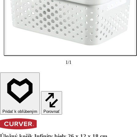
1
/
1
Porovnať
Úložný košík Infinity biely 26 x 12 x 18 cm