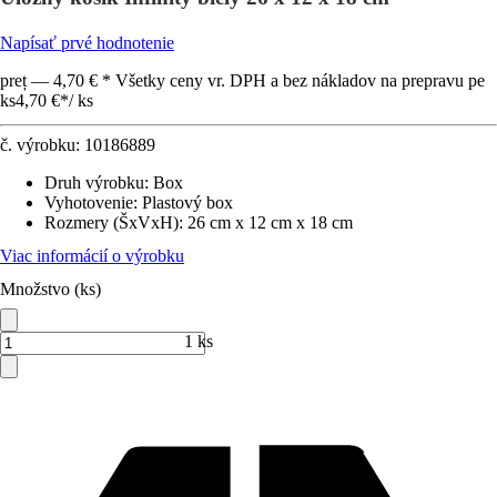
Napísať prvé hodnotenie
preț — 4,70 € * Všetky ceny vr. DPH a bez nákladov na prepravu pe
ks
4,70 €
*
/
ks
č. výrobku:
10186889
Druh výrobku
:
Box
Vyhotovenie
:
Plastový box
Rozmery (ŠxVxH)
:
26 cm x 12 cm x 18 cm
Viac informácií o výrobku
Množstvo (ks)
1 ks