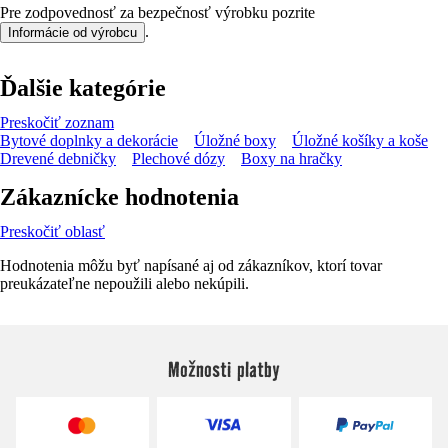
Pre zodpovednosť za bezpečnosť výrobku pozrite
.
Informácie od výrobcu
Ďalšie kategórie
Preskočiť zoznam
Bytové doplnky a dekorácie
Úložné boxy
Úložné košíky a koše
Drevené debničky
Plechové dózy
Boxy na hračky
Zákaznícke hodnotenia
Preskočiť oblasť
Hodnotenia môžu byť napísané aj od zákazníkov, ktorí tovar
preukázateľne nepoužili alebo nekúpili.
Možnosti platby