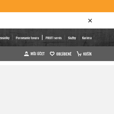
zásielky
Porovnanie tovaru
PROFI servis
Služby
Kariéra
MÔJ ÚČET
OBĽÚBENÉ
KOŠÍK