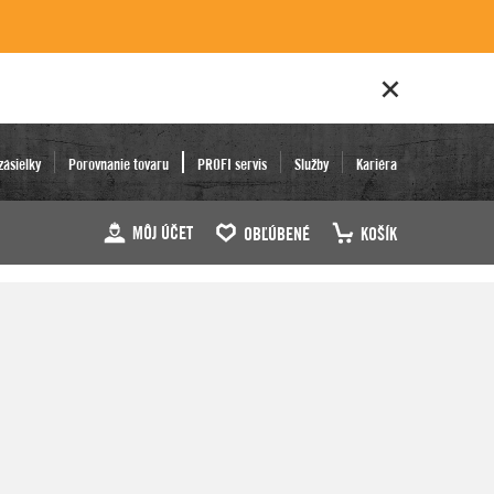
zásielky
Porovnanie tovaru
PROFI servis
Služby
Kariéra
MÔJ ÚČET
OBĽÚBENÉ
KOŠÍK