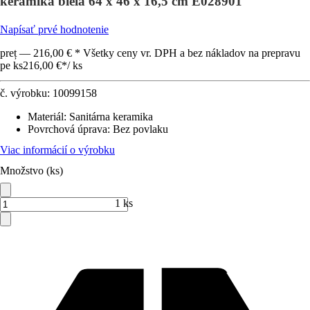
keramika biela 64 x 46 x 16,5 cm E028901
Napísať prvé hodnotenie
preț — 216,00 € * Všetky ceny vr. DPH a bez nákladov na prepravu
pe ks
216,00 €
*
/
ks
č. výrobku:
10099158
Materiál
:
Sanitárna keramika
Povrchová úprava
:
Bez povlaku
Viac informácií o výrobku
Množstvo (ks)
1 ks