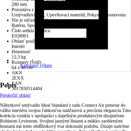
280 mm
Pozostáva z
Umývadlový pult, Upevňovací materiál, Pokyny k zostaveniu
Nie je súčasťou balenia
Batéria, Spodná skrinka
Číslo artikla výrobcu
E028901
Oblasť použitia
Interiér
Hmotnosť
12,3 kg
Rozmery (ŠxH)
Kótovaný výkres
64 x 46 cm
AKN
2EXX
EAN
Popis
5017830514404
Preskočiť oblasť
Nábytkové umývadlo Ideal Standard z radu Connect Air prinesie do
vášho interiéru svojou ľahkosťou nadčasovú a precíznu eleganciu.Táto
kolekcia vznikla v spolupráci s úspešným produktovým dizajnérom
Robinom Levienom. Svojimi jasnými líniami a mäkko zaoblenými
hranami má tento obdĺžnikový tvar dokonalú podobu. Dizajn nadchne