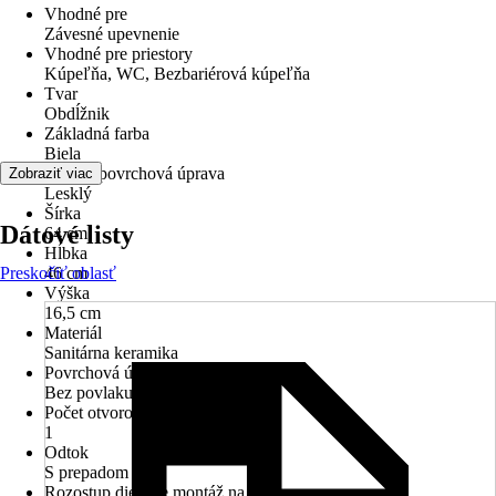
Vhodné pre
Závesné upevnenie
Vhodné pre priestory
Kúpeľňa, WC, Bezbariérová kúpeľňa
Tvar
Obdĺžnik
Základná farba
Biela
Povrch/povrchová úprava
Zobraziť viac
Lesklý
Šírka
Dátové listy
64 cm
Hĺbka
Preskočiť oblasť
46 cm
Výška
16,5 cm
Materiál
Sanitárna keramika
Povrchová úprava
Bez povlaku
Počet otvorov na batériu
1
Odtok
S prepadom
Rozostup dier pre montáž na stenu