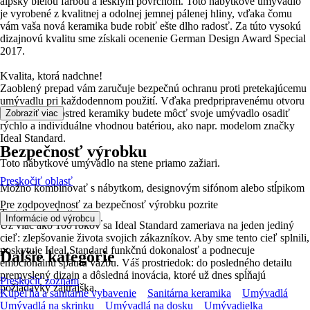
alpsky bielou farbou a lesklým povrchom. Toto nábytkové umývadlo
je vyrobené z kvalitnej a odolnej jemnej pálenej hliny, vďaka čomu
vám vaša nová keramika bude robiť ešte dlho radosť. Za túto vysokú
dizajnovú kvalitu sme získali ocenenie German Design Award Special
2017.
Kvalita, ktorá nadchne!
Zaoblený prepad vám zaručuje bezpečnú ochranu proti pretekajúcemu
umývadlu pri každodennom použití. Vďaka predpripravenému otvoru
na batérie uprostred keramiky budete môcť svoje umývadlo osadiť
Zobraziť viac
rýchlo a individuálne vhodnou batériou, ako napr. modelom značky
Ideal Standard.
Bezpečnosť výrobku
Toto nábytkové umývadlo na stene priamo zažiari.
Preskočiť oblasť
Možno kombinovať s nábytkom, designovým sifónom alebo stĺpikom
Pre zodpovednosť za bezpečnosť výrobku pozrite
Together for better
.
Informácie od výrobcu
Už viac ako 100 rokov sa Ideal Standard zameriava na jeden jediný
cieľ: zlepšovanie života svojich zákazníkov. Aby sme tento cieľ splnili,
poskytuje Ideal Standard funkčnú dokonalosť a podnecuje
Ďalšie kategórie
emocionálnu spätnú väzbu. Váš prostriedok: do posledného detailu
premyslený dizajn a dôsledná inovácia, ktoré už dnes spĺňajú
Preskočiť zoznam
požiadavky zajtrajška.
Kúpeľňa a sanitárne vybavenie
Sanitárna keramika
Umývadlá
Umývadlá na skrinku
Umývadlá na dosku
Umývadielka