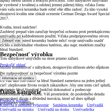
alpsky bielou farbou a lesklým povrchom. Toto nábytkové umývadlo
je vyrobené z kvalitnej a odolnej jemnej pálenej hliny, vďaka čomu
vám vaša nová keramika bude robiť ešte dlho radosť. Za túto vysokú
dizajnovú kvalitu sme získali ocenenie German Design Award Special
2017.
Kvalita, ktorá nadchne!
Zaoblený prepad vám zaručuje bezpečnú ochranu proti pretekajúcemu
umývadlu pri každodennom použití. Vďaka predpripravenému otvoru
na batérie uprostred keramiky budete môcť svoje umývadlo osadiť
Zobraziť viac
rýchlo a individuálne vhodnou batériou, ako napr. modelom značky
Ideal Standard.
Bezpečnosť výrobku
Toto nábytkové umývadlo na stene priamo zažiari.
Preskočiť oblasť
Možno kombinovať s nábytkom, designovým sifónom alebo stĺpikom
Pre zodpovednosť za bezpečnosť výrobku pozrite
Together for better
.
Informácie od výrobcu
Už viac ako 100 rokov sa Ideal Standard zameriava na jeden jediný
cieľ: zlepšovanie života svojich zákazníkov. Aby sme tento cieľ splnili,
poskytuje Ideal Standard funkčnú dokonalosť a podnecuje
Ďalšie kategórie
emocionálnu spätnú väzbu. Váš prostriedok: do posledného detailu
premyslený dizajn a dôsledná inovácia, ktoré už dnes spĺňajú
Preskočiť zoznam
požiadavky zajtrajška.
Kúpeľňa a sanitárne vybavenie
Sanitárna keramika
Umývadlá
Umývadlá na skrinku
Umývadlá na dosku
Umývadielka