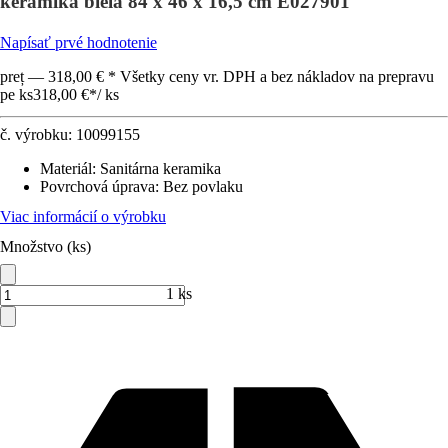
keramika biela 84 x 46 x 16,5 cm E027901
Napísať prvé hodnotenie
preț — 318,00 € * Všetky ceny vr. DPH a bez nákladov na prepravu
pe ks
318,00 €
*
/
ks
č. výrobku:
10099155
Materiál
:
Sanitárna keramika
Povrchová úprava
:
Bez povlaku
Viac informácií o výrobku
Množstvo (ks)
1 ks