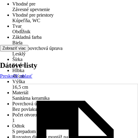
Vhodné pre
Závesné upevnenie
Vhodné pre priestory
Kúpeľňa, WC
Tvar
Obdĺžnik
Základná farba
Biela
Povrch/povrchová úprava
Zobraziť viac
Lesklý
Šírka
Dátové listy
84 cm
Hĺbka
Preskočiť oblasť
46 cm
Výška
16,5 cm
Materiál
Sanitárna keramika
Povrchová úprava
Bez povlaku
Počet otvorov na batériu
1
Odtok
S prepadom
Rozostup dier pre montáž na stenu