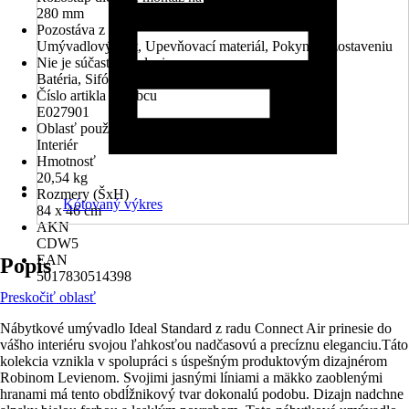
280 mm
Pozostáva z
Umývadlový pult, Upevňovací materiál, Pokyny k zostaveniu
Nie je súčasťou balenia
Batéria, Sifón
Číslo artikla výrobcu
E027901
Oblasť použitia
Interiér
Hmotnosť
20,54 kg
Rozmery (ŠxH)
Kótovaný výkres
84 x 46 cm
AKN
CDW5
EAN
Popis
5017830514398
Preskočiť oblasť
Nábytkové umývadlo Ideal Standard z radu Connect Air prinesie do
vášho interiéru svojou ľahkosťou nadčasovú a precíznu eleganciu.Táto
kolekcia vznikla v spolupráci s úspešným produktovým dizajnérom
Robinom Levienom. Svojimi jasnými líniami a mäkko zaoblenými
hranami má tento obdĺžnikový tvar dokonalú podobu. Dizajn nadchne