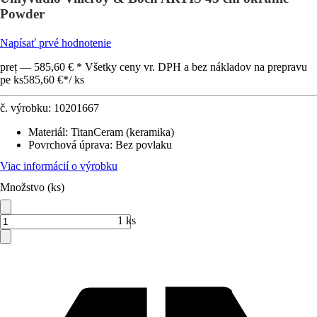
Powder
Napísať prvé hodnotenie
preț — 585,60 € * Všetky ceny vr. DPH a bez nákladov na prepravu
pe ks
585,60 €
*
/
ks
č. výrobku:
10201667
Materiál
:
TitanCeram (keramika)
Povrchová úprava
:
Bez povlaku
Viac informácií o výrobku
Množstvo (ks)
1 ks