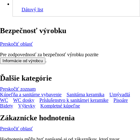
Dátový list
Bezpečnosť výrobku
Preskočiť oblasť
Pre zodpovednosť za bezpečnosť výrobku pozrite
.
Informácie od výrobcu
Ďalšie kategórie
Preskočiť zoznam
Kúpeľňa a sanitárne vybavenie
Sanitárna keramika
Umývadlá
WC
WC dosky
Príslušenstvo k sanitárnej keramike
Pisoáre
Bidety
Výlevky
Kompletné kúpeľne
Zákaznícke hodnotenia
Preskočiť oblasť
Hodnotenia môžu byť napísané aj od zákazníkov, ktorí tovar