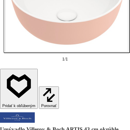
1
/
1
Porovnať
Umývadlo Villeroy & Boch ARTIS 43 cm okrúhle