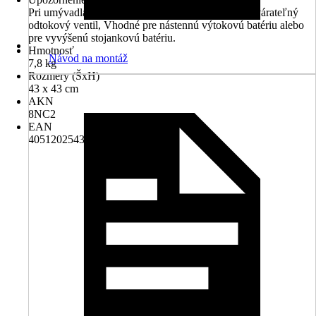
Pri umývadlách bez prepadu sa musí použiť neuzatvárateľný
odtokový ventil, Vhodné pre nástennú výtokovú batériu alebo
pre vyvýšenú stojankovú batériu.
Hmotnosť
Návod na montáž
7,8 kg
Rozmery (ŠxH)
43 x 43 cm
AKN
8NC2
EAN
4051202543693