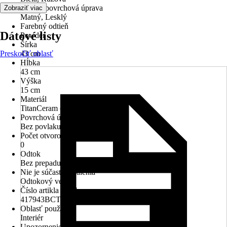
Povrch/povrchová úprava
Zobraziť viac
Matný, Lesklý
Farebný odtieň
Dátové listy
Powder
Šírka
Preskočiť oblasť
43 cm
Hĺbka
43 cm
Výška
15 cm
Materiál
TitanCeram (keramika)
Povrchová úprava
Bez povlaku
Počet otvorov na batériu
0
Odtok
Bez prepadu
Nie je súčasťou balenia
Odtokový ventil
Číslo artikla výrobcu
417943BCT0
Oblasť použitia
Interiér
Upozornenie