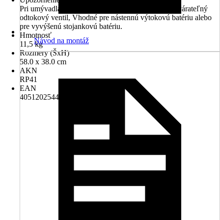
Pri umývadlách bez prepadu sa musí použiť neuzatvárateľný
odtokový ventil, Vhodné pre nástennú výtokovú batériu alebo
pre vyvýšenú stojankovú batériu.
Hmotnosť
Návod na montáž
11,5 kg
Rozmery (ŠxH)
58.0 x 38.0 cm
AKN
RP41
EAN
4051202544294