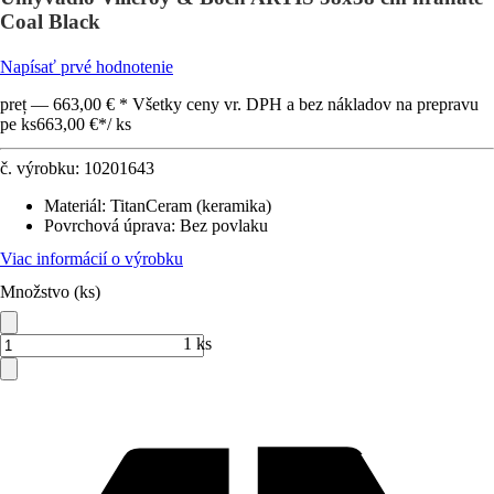
Coal Black
Napísať prvé hodnotenie
preț — 663,00 € * Všetky ceny vr. DPH a bez nákladov na prepravu
pe ks
663,00 €
*
/
ks
č. výrobku:
10201643
Materiál
:
TitanCeram (keramika)
Povrchová úprava
:
Bez povlaku
Viac informácií o výrobku
Množstvo (ks)
1 ks