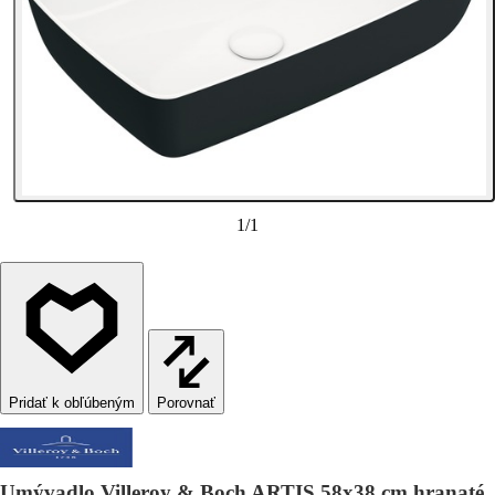
1
/
1
Porovnať
Umývadlo Villeroy & Boch ARTIS 58x38 cm hranaté