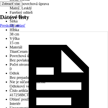
Povrch/povrchová úprava
Zobraziť viac
Matný, Lesklý
Farebný odtieň
Dátové listy
Coal black
Šírka
Preskočiť oblasť
58 cm
Hĺbka
38 cm
Výška
15 cm
Materiál
TitanCeram (keramika)
Povrchová úprava
Bez povlaku
Počet otvorov na batériu
0
Odtok
Bez prepadu
Nie je súčasťou balenia
Odtokový ventil
Číslo artikla výrobcu
417258BCT8
Oblasť použitia
Interiér
Upozornenie