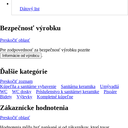
Dátový list
Bezpečnosť výrobku
Preskočiť oblasť
Pre zodpovednosť za bezpečnosť výrobku pozrite
.
Informácie od výrobcu
Ďalšie kategórie
Preskočiť zoznam
Kúpeľňa a sanitárne vybavenie
Sanitárna keramika
Umývadlá
WC
WC dosky
Príslušenstvo k sanitárnej keramike
Pisoáre
Bidety
Výlevky
Kompletné kúpeľne
Zákaznícke hodnotenia
Preskočiť oblasť
Hodnotenia môžu byť napísané aj od zákazníkov, ktorí tovar