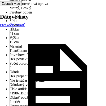
Povrch/povrchová úprava
Zobraziť viac
Matný, Lesklý
Farebný odtieň
Dátové listy
Powder
Šírka
Preskočiť oblasť
61 cm
Hĺbka
41 cm
Výška
15 cm
Materiál
TitanCeram (keramika)
Povrchová úprava
Bez povlaku
Počet otvorov na batériu
0
Odtok
Bez prepadu
Nie je súčasťou balenia
Odtokový ventil
Číslo artikla výrobcu
419861BCT0
Oblasť použitia
Interiér
Upozornenie