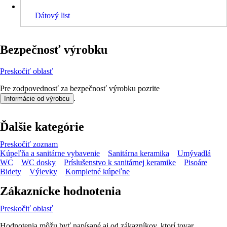
Dátový list
Bezpečnosť výrobku
Preskočiť oblasť
Pre zodpovednosť za bezpečnosť výrobku pozrite
.
Informácie od výrobcu
Ďalšie kategórie
Preskočiť zoznam
Kúpeľňa a sanitárne vybavenie
Sanitárna keramika
Umývadlá
WC
WC dosky
Príslušenstvo k sanitárnej keramike
Pisoáre
Bidety
Výlevky
Kompletné kúpeľne
Zákaznícke hodnotenia
Preskočiť oblasť
Hodnotenia môžu byť napísané aj od zákazníkov, ktorí tovar