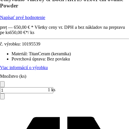
Powder
Napísať prvé hodnotenie
preț — 650,00 € * Všetky ceny vr. DPH a bez nákladov na prepravu
pe ks
650,00 €
*
/
ks
č. výrobku:
10195539
Materiál
:
TitanCeram (keramika)
Povrchová úprava
:
Bez povlaku
Viac informácií o výrobku
Množstvo (ks)
1 ks