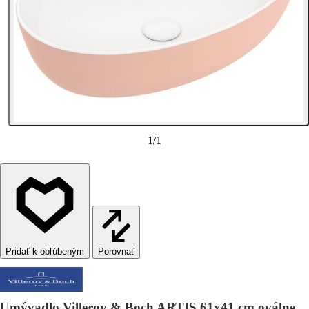
1
/
1
Porovnať
Umývadlo Villeroy & Boch ARTIS 61x41 cm oválne