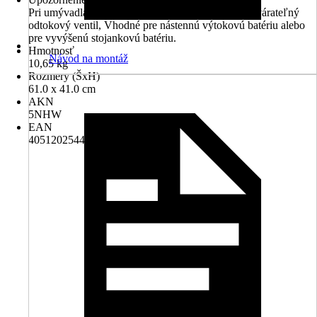
Pri umývadlách bez prepadu sa musí použiť neuzatvárateľný
odtokový ventil, Vhodné pre nástennú výtokovú batériu alebo
pre vyvýšenú stojankovú batériu.
Hmotnosť
Návod na montáž
10,65 kg
Rozmery (ŠxH)
61.0 x 41.0 cm
AKN
5NHW
EAN
4051202544058