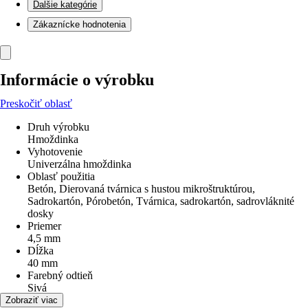
Ďalšie kategórie
Zákaznícke hodnotenia
Informácie o výrobku
Preskočiť oblasť
Druh výrobku
Hmoždinka
Vyhotovenie
Univerzálna hmoždinka
Oblasť použitia
Betón, Dierovaná tvárnica s hustou mikroštruktúrou,
Sadrokartón, Pórobetón, Tvárnica, sadrokartón, sadrovláknité
dosky
Priemer
4,5 mm
Dĺžka
40 mm
Farebný odtieň
Sivá
Materiál
Zobraziť viac