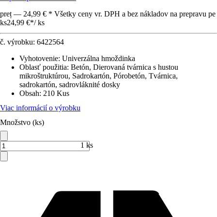
preț — 24,99 € * Všetky ceny vr. DPH a bez nákladov na prepravu pe
ks
24,99 €
*
/
ks
č. výrobku:
6422564
Vyhotovenie
:
Univerzálna hmoždinka
Oblasť použitia
:
Betón, Dierovaná tvárnica s hustou
mikroštruktúrou, Sadrokartón, Pórobetón, Tvárnica,
sadrokartón, sadrovláknité dosky
Obsah
:
210 Kus
Viac informácií o výrobku
Množstvo (ks)
1 ks