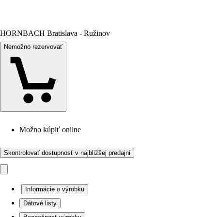
HORNBACH Bratislava - Ružinov
Nemožno rezervovať
Možno kúpiť online
Skontrolovať dostupnosť v najbližšej predajni
Informácie o výrobku
Dátové listy