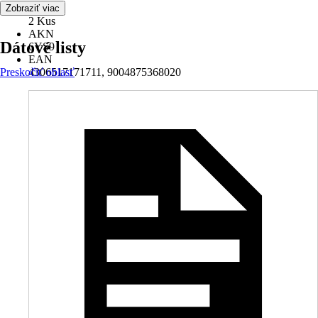
Obsah
Zobraziť viac
2 Kus
AKN
Dátové listy
6YS9
EAN
Preskočiť oblasť
4306517171711, 9004875368020