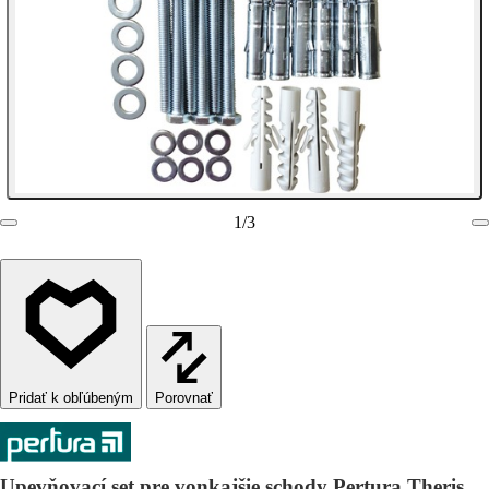
1
/
3
Porovnať
Upevňovací set pre vonkajšie schody Pertura Theris