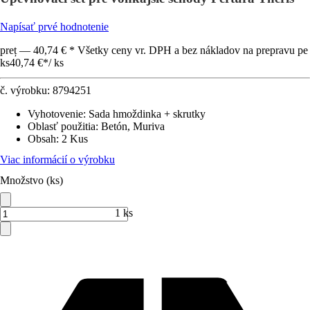
Napísať prvé hodnotenie
preț — 40,74 € * Všetky ceny vr. DPH a bez nákladov na prepravu pe
ks
40,74 €
*
/
ks
č. výrobku:
8794251
Vyhotovenie
:
Sada hmoždinka + skrutky
Oblasť použitia
:
Betón, Muriva
Obsah
:
2 Kus
Viac informácií o výrobku
Množstvo (ks)
1 ks