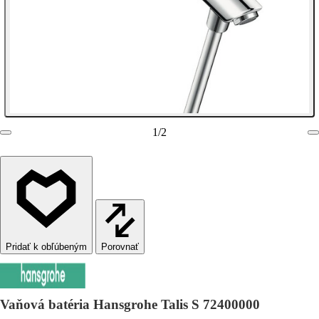
1
/
2
Porovnať
Vaňová batéria Hansgrohe Talis S 72400000