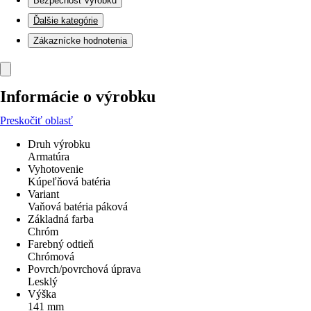
Bezpečnosť výrobku
Ďalšie kategórie
Zákaznícke hodnotenia
Informácie o výrobku
Preskočiť oblasť
Druh výrobku
Armatúra
Vyhotovenie
Kúpeľňová batéria
Variant
Vaňová batéria páková
Základná farba
Chróm
Farebný odtieň
Chrómová
Povrch/povrchová úprava
Lesklý
Výška
141 mm