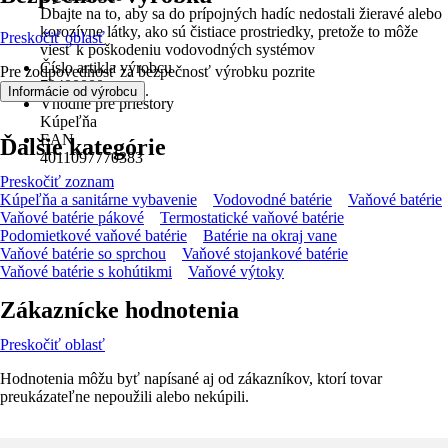
Dbajte na to, aby sa do prípojných hadíc nedostali žieravé alebo
korozívne látky, ako sú čistiace prostriedky, pretože to môže
Preskočiť oblasť
viesť k poškodeniu vodovodných systémov
Číslo artikla výrobcu
Pre zodpovednosť za bezpečnosť výrobku pozrite
72400000
.
Informácie od výrobcu
Vhodné pre priestory
Kúpeľňa
EAN
Ďalšie kategórie
4011097770383
Preskočiť zoznam
Kúpeľňa a sanitárne vybavenie
Vodovodné batérie
Vaňové batérie
Vaňové batérie pákové
Termostatické vaňové batérie
Podomietkové vaňové batérie
Batérie na okraj vane
Vaňové batérie so sprchou
Vaňové stojankové batérie
Vaňové batérie s kohútikmi
Vaňové výtoky
Zákaznícke hodnotenia
Preskočiť oblasť
Hodnotenia môžu byť napísané aj od zákazníkov, ktorí tovar
preukázateľne nepoužili alebo nekúpili.