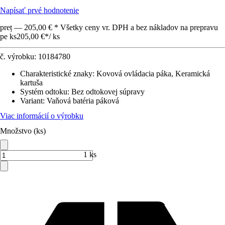
Napísať prvé hodnotenie
preț — 205,00 € * Všetky ceny vr. DPH a bez nákladov na prepravu
pe ks
205,00 €
*
/
ks
č. výrobku:
10184780
Charakteristické znaky
:
Kovová ovládacia páka, Keramická
kartuša
Systém odtoku
:
Bez odtokovej súpravy
Variant
:
Vaňová batéria páková
Viac informácií o výrobku
Množstvo (ks)
1 ks