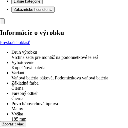
Ďalšie kategórie
Zákaznícke hodnotenia
Informácie o výrobku
Preskočiť oblasť
Druh výrobku
Vrchná sada pre montáž na podomietkové telesá
Vyhotovenie
Kúpeľňová batéria
Variant
Vaňová batéria páková, Podomietková vaňová batéria
Základná farba
Čierna
Farebný odtieň
Čierna
Povrch/povrchová úprava
Matný
Výška
185 mm
Šírka
Zobraziť viac