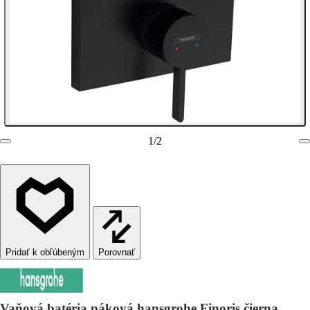
1
/
2
Porovnať
Vaňová batéria páková hansgrohe Finoris čierna