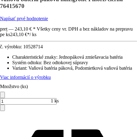
76415670
Napísať prvé hodnotenie
preț — 243,10 € * Všetky ceny vr. DPH a bez nákladov na prepravu
pe ks
243,10 €
*
/
ks
č. výrobku:
10528714
Charakteristické znaky
:
Jednopáková zmiešavacia batéria
Systém odtoku
:
Bez odtokovej súpravy
Variant
:
Vaňová batéria páková, Podomietková vaňová batéria
Viac informácií o výrobku
Množstvo (ks)
1 ks