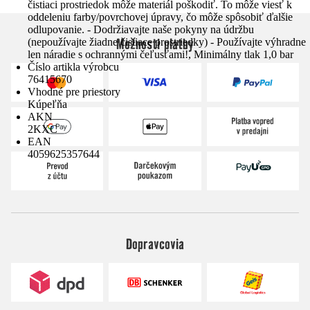
čistiaci prostriedok môže materiál poškodiť. To môže viesť k
oddeleniu farby/povrchovej úpravy, čo môže spôsobiť ďalšie
odlupovanie. - Dodržiavajte naše pokyny na údržbu
Možnosti platby
(nepoužívajte žiadne čistiace prostriedky) - Používajte výhradne
len náradie s ochrannými čeľusťami!, Minimálny tlak 1,0 bar
Číslo artikla výrobcu
76415670
Vhodné pre priestory
Kúpeľňa
AKN
2KXC
EAN
4059625357644
Dopravcovia