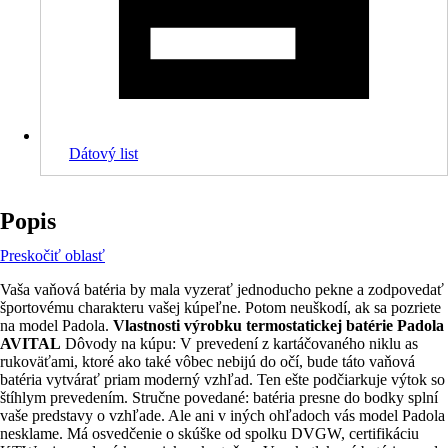
Dátový list
Popis
Preskočiť oblasť
Vaša vaňová batéria by mala vyzerať jednoducho pekne a zodpovedať
športovému charakteru vašej kúpeľne. Potom neuškodí, ak sa pozriete
na model Padola.
Vlastnosti výrobku termostatickej batérie Padola
AVITAL
Dôvody na kúpu: V prevedení z kartáčovaného niklu as
rukoväťami, ktoré ako také vôbec nebijú do očí, bude táto vaňová
batéria vytvárať priam moderný vzhľad. Ten ešte podčiarkuje výtok so
štíhlym prevedením. Stručne povedané: batéria presne do bodky splní
vaše predstavy o vzhľade. Ale ani v iných ohľadoch vás model Padola
nesklame. Má osvedčenie o skúške od spolku DVGW, certifikáciu