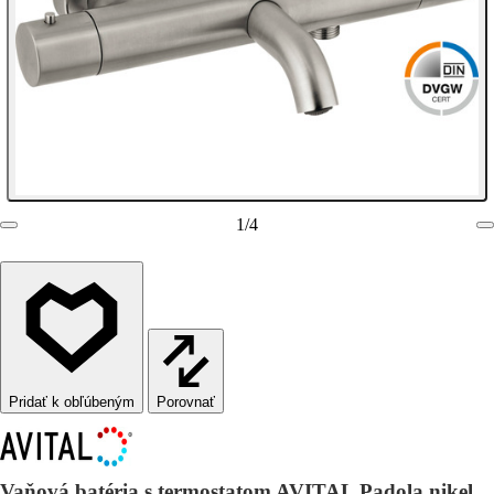
1
/
4
Porovnať
Vaňová batéria s termostatom AVITAL Padola nikel