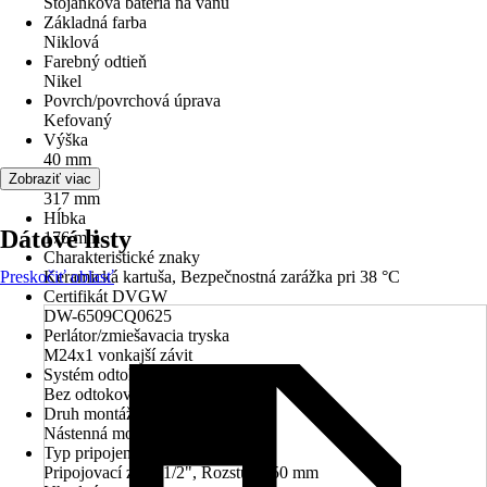
Stojanková batéria na vaňu
Základná farba
Niklová
Farebný odtieň
Nikel
Povrch/povrchová úprava
Kefovaný
Výška
40 mm
Šírka
Zobraziť viac
317 mm
Hĺbka
Dátové listy
176 mm
Charakteristické znaky
Preskočiť oblasť
Keramická kartuša, Bezpečnostná zarážka pri 38 °C
Certifikát DVGW
DW-6509CQ0625
Perlátor/zmiešavacia tryska
M24x1 vonkajší závit
Systém odtoku
Bez odtokovej súpravy
Druh montáže
Nástenná montáž
Typ pripojenia
Pripojovací závit 1/2", Rozstup 150 mm