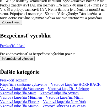
KTW a je osadený keramickou kartušou. Vysokotlaková batéria z radu
Padola značky AVITAL má rozmery 176 mm x 40 mm x 317 mm (V x
V x Š) a pripojovací závit 1/2“. Nemá tiahlo a je určená na montáž na
stenu. Pripojovací rozmer je 150 mm. Vaše výhody: Táto batéria sa
bude dobre vizuálne vynímať vďaka niklovo farebnému a prostému
prevedeniu.
Zobraziť viac
Bezpečnosť výrobku
Preskočiť oblasť
Pre zodpovednosť za bezpečnosť výrobku pozrite
.
Informácie od výrobcu
Ďalšie kategórie
Preskočiť zoznam
Kúpeľňa a sanitárne vybavenie
Vzorové kúpeľne HORNBACH
Vzorová kúpeľňa Vancouver
Vzorová kúpeľňa Salzburg
Vzorová kúpeľňa Malta
Vzorová kúpeľňa Sydney
Vzorová kúpeľňa München
Vzorová kúpeľňa Miami
Vzorová kúpeľňa Florenz
Vzorová kúpeľňa New York
Vzorová kúpeľňa Malmö
Vzorová kúpeľňa Las Vegas