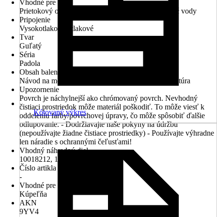
Vhodné pre
Prietokový ohrievač, Tlakový zásobníkový ohrievač vody
Pripojenie
Vysokotlakové - tlakové
Tvar
Guľatý
Séria
Padola
Obsah balenia
Návod na montáž, S-prípojky, Rozeta, Vaňová armatúra
Upozornenie
Povrch je náchylnejší ako chrómovaný povrch. Nevhodný
čistiaci prostriedok môže materiál poškodiť. To môže viesť k
Kótovaný výkres
oddeleniu farby/povrchovej úpravy, čo môže spôsobiť ďalšie
odlupovanie. - Dodržiavajte naše pokyny na údržbu
(nepoužívajte žiadne čistiace prostriedky) - Používajte výhradne
len náradie s ochrannými čeľusťami!
Vhodný náhradný diel
10018212, 10360514, 10018214
Číslo artikla výrobcu
-
Vhodné pre priestory
Kúpeľňa
AKN
9YV4