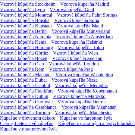
Vzorová kúpeľňa Stockholm
Vzorová kúpeľňa Madrid
Vzorová kúpeľňa Lyon
Vzorová kúpeľňa Genf
Vzorová kúpeľňa Montreal
Vzorová kúpeľňa Palm Springs
Vzorová kúpeľňa Brasilia
Vzorová kúpeľňa Sofia
Vzorová kúpeľňa Kapstadt
Vzorová kúpeľňa Island
Vzorová kúpeľňa Berlin
Vzorová kúpeľňa Münsterland
Vzorová kúpeľňa Namibia
Vzorová kúpeľňa Amsterdam
Vzorová kúpeľňa Kenia
Vzorová kúpeľňa Helsinki
Vzorová kúpeľňa Hamburg
Vzorová kúpeľňa Tokio
Vzorová kúpeľňa Görlitz
Vzorová kúpeľňa Wien
Vzorová kúpeľňa Bozen
Vzorová kúpeľňa Zeeland
Vzorová kúpeľňa Oslo
Vzorová kúpeľňa London
Vzorová kúpeľňa Rom
Vzorová kúpeľňa Prag
Vzorová kúpeľňa Mailand
Vzorová kúpeľňa Washington
Vzorová kúpeľňa Dubai
Vzorová kúpeľňa Nizza
Vzorová kúpeľňa Istanbul
Vzorová kúpeľňa Memphis
Vzorová kúpeľňa Frankfurt
Vzorová kúpeľňa Kopenhagen
Vzorová kúpeľňa Dublin
Vzorová kúpeľňa Marokko
Vzorová kúpeľňa Cornwall
Vzorová kúpeľňa Detroit
Vzorová kúpeľňa Casablanca
Vzorová kúpeľňa Manhattan
Vzorová kúpeľňa Toronto
Vzorová kúpeľňa Manchester
Kúpeľne v drevenom dekore
Kúpeľne vo farebnom štýle
Čierne, biele a sivé kúpeľne
Kúpeľne v prírodných a teplých farbách
Kúpeľne v mramorovom štýle