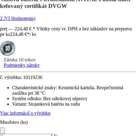
kefovaný certifikát DVGW
2.7
(3 Hodnotenia)
preț — 224,48 € * Všetky ceny vr. DPH a bez nákladov na prepravu
pe ks
224,48 €
*
/
ks
Záruka 10 rokov
Podmienky záruky
č. výrobku:
10119236
Charakteristické znaky
:
Keramická kartuša, Bezpečnostná
zarážka pri 38 °C
Systém odtoku
:
Bez odtokovej súpravy
Variant
:
Stojanková batéria na vaňu
Viac informácií o výrobku
Množstvo (ks)