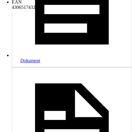
EAN
4306517432010
Dokument