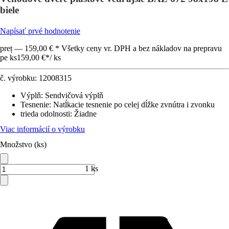
biele
Napísať prvé hodnotenie
preț — 159,00 € * Všetky ceny vr. DPH a bez nákladov na prepravu
pe ks
159,00 €
*
/
ks
č. výrobku:
12008315
Výplň
:
Sendvičová výplň
Tesnenie
:
Natĺkacie tesnenie po celej dĺžke zvnútra i zvonku
trieda odolnosti
:
Žiadne
Viac informácií o výrobku
Množstvo (ks)
1 ks