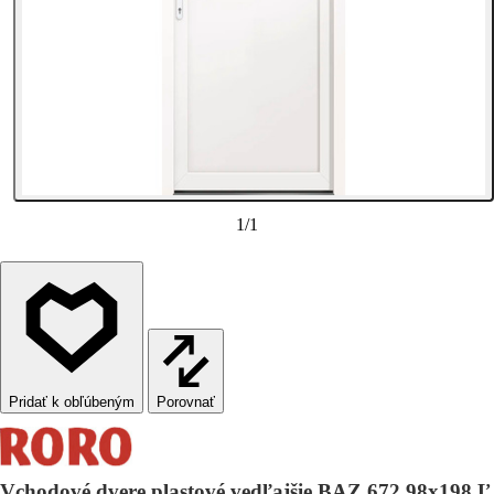
1
/
1
Porovnať
Vchodové dvere plastové vedľajšie BAZ 672 98x198 Ľ