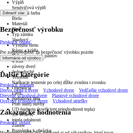
Výplň
Sendvičová výplň
Základná farba
Zobraziť viac
Biela
Materiál
Bezpečnosť výrobku
Plast
Typ zámku
1bodový
Preskočiť oblasť
Výstuha rámu
Rámy a krídla
Pre zodpovednosť za bezpečnosť výrobku pozrite
Počet dverových pántov
.
Informácie od výrobcu
4 Kus
závesy dverí
Jednoduché
Ďalšie kategórie
Tesnenie
Natĺkacie tesnenie po celej dĺžke zvnútra i zvonku
Preskočiť zoznam
Orientácia
Drevo, okná a dvere
Vchodové dvere
Vedľajšie vchodové dvere
Ľavá
Drevené vchodové dvere
Plastové vchodové dvere
podlahová lišta
Oceľové vchodové dvere
Vchodové striešky
Prah starej stavby
UD-hodnota (koeficient priechodnosti tepla)
Zákaznícke hodnotenia
1,9 W/m²K
trieda odolnosti
Preskočiť oblasť
Žiadne
Poznámka k obrázku
Hodnotenia môžu byť napísané aj od zákazníkov, ktorí tovar