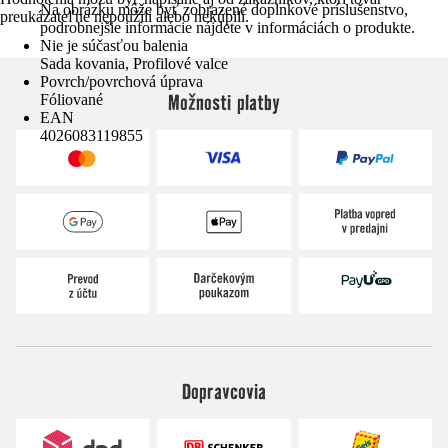
Na obrázku môže byť zobrazené doplnkové príslušenstvo,
preukázateľne nepoužili alebo nekúpili.
podrobnejšie informácie nájdete v informáciách o produkte.
Nie je súčasťou balenia
Sada kovania, Profilové valce
Povrch/povrchová úprava
Možnosti platby
Fóliované
EAN
4026083119855
Dopravcovia