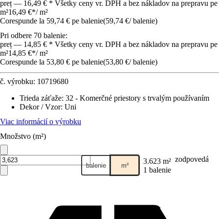
preț — 16,49 € * Všetky ceny vr. DPH a bez nákladov na prepravu pe
m²
16,49 €
*
/
m²
Corespunde la 59,74 € pe balenie
(
59,74 €
/
balenie
)
Pri odbere 70 balenie:
preț — 14,85 € * Všetky ceny vr. DPH a bez nákladov na prepravu pe
m²
14,85 €
*
/
m²
Corespunde la 53,80 € pe balenie
(
53,80 €
/
balenie
)
č. výrobku:
10719680
Trieda záťaže
:
32 - Komerčné priestory s trvalým používaním
Dekor / Vzor
:
Uni
Viac informácií o výrobku
Množstvo (m²)
zodpovedá
3.623 m²
balenie
m²
1 balenie