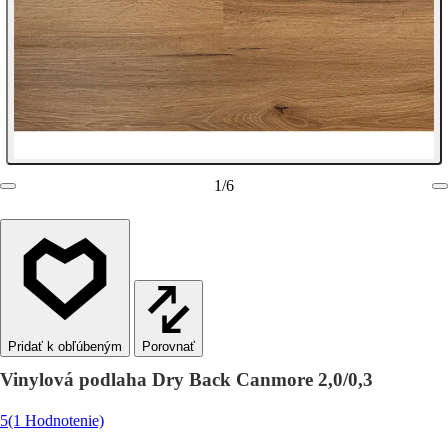
1
/
6
Porovnať
Vinylová podlaha Dry Back Canmore 2,0/0,3
5
(1 Hodnotenie)