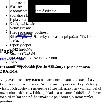
Pre lepenie
Vlastnosti
Vhodný pre podlahové kúrenie
Podlahové kúrenie
Teplá voda
Kročajová izolácia
Neintegrované
Trieda požiarnej odolnosti
Dokument
Bfl-s1 (spĺňa požiadavky na reakciu pri požiari "ťažko
horľavé")
Tepelný odpor
0,042 (m²K)/W
Popis
Rozmer (DxŠxH)
914.400 mm x 152 mm x 2 mm
Preskočiť oblasť
EAN
2007009616544, 8594187731298
Pri online objednávke podláh nad 500,- € je ich doprava
ZDARMA.
Vinylové dielce
Dry Back
na nalepenie sa ľahko pokladajú a vďaka
kvalitnému drevenému vzhľadu dokážu v priestore divy. Výhody
vinylových dosiek na nalepenie sú zrejmé: atraktívny vzhľad, veľká
rozmanitosť dekorov, ľahká pokládka a nenáročná údržba. A okrem
toho sú veľmi odolné, čo umožňuje pokládku aj v komerčných
priestoroch.