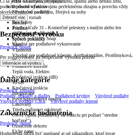
Či sa jedná o kuchyňu, obývaciu izbu, spálňu alebo detskú izbu,
HDF so zámkovým spojom
podlaha pôsobí vďaka svojmu perfektnému dizajnu a povrchu vždy
Prednosti výrobku
skvelo! Prednosti podlahy
Nenáročná na údržbu, Hrejivá na nohy
Farebný rozsah
Zobraziť viac
Bez fazety
Stredný
Trieda záťaže 31 - Komerčné priestory s malým alebo len
Použitie
Bezpečnosť výrobku
občasným používaním
Súkromné, Komerčné
Spôsob pokládky Snap
Spôsob pokládky
Vhodná pre podlahové vykurovanie
Snap
Preskočiť oblasť
Vlastnosti
Vhodný pre podlahové kúrenie, Antibakteriálne, Protišmyková,
Pre zodpovednosť za bezpečnosť výrobku pozrite
Nízkoemisné
.
Informácie od výrobcu
Podlahové kúrenie
Teplá voda, Elektro
Kročajová izolácia (dB)
Ďalšie kategórie
16 dB
Kročajová izolácia
Preskočiť zoznam
Integrované
Podlahy, obklady a dlažby
Podlahové krytiny
Vinylové podlahy
Povrch/povrchová úprava
Vinylové podlahy Click
Vinylové podlahy lepené
Lakovaný
Trieda požiarnej odolnosti
Zákaznícke hodnotenia
Cfl-s1 (spĺňa požiadavky na reakciu pri požiari "stredne
horľavé")
Preskočiť oblasť
Označenie dekoru
Eiche natur
Hodnotenia môžu byť napísané aj od zákazníkov, ktorí tovar