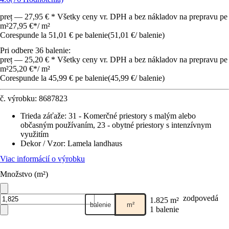
preț — 27,95 € * Všetky ceny vr. DPH a bez nákladov na prepravu pe
m²
27,95 €
*
/
m²
Corespunde la 51,01 € pe balenie
(
51,01 €
/
balenie
)
Pri odbere 36 balenie:
preț — 25,20 € * Všetky ceny vr. DPH a bez nákladov na prepravu pe
m²
25,20 €
*
/
m²
Corespunde la 45,99 € pe balenie
(
45,99 €
/
balenie
)
č. výrobku:
8687823
Trieda záťaže
:
31 - Komerčné priestory s malým alebo
občasným používaním, 23 - obytné priestory s intenzívnym
využitím
Dekor / Vzor
:
Lamela landhaus
Viac informácií o výrobku
Množstvo (m²)
zodpovedá
1.825 m²
balenie
m²
1 balenie