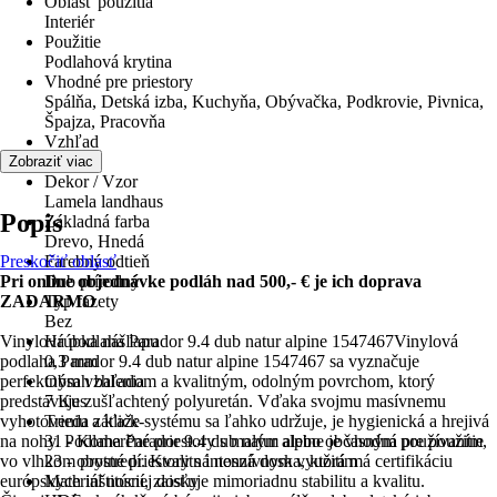
Oblasť použitia
Interiér
Použitie
Podlahová krytina
Vhodné pre priestory
Spálňa, Detská izba, Kuchyňa, Obývačka, Podkrovie, Pivnica,
Špajza, Pracovňa
Vzhľad
Drevo
Zobraziť viac
Dekor / Vzor
Lamela landhaus
Popis
Základná farba
Drevo, Hnedá
Preskočiť oblasť
Farebný odtieň
Pri online objednávke podláh nad 500,- € je ich doprava
Dub prírodný
ZADARMO
Typ fazety
Bez
Vinylová podlaha Parador 9.4 dub natur alpine 1547467Vinylová
Hrúbka nášľapu
podlaha Parador 9.4 dub natur alpine 1547467 sa vyznačuje
0,3 mm
perfektným vzhľadom a kvalitným, odolným povrchom, ktorý
Obsah balenia
predstavuje zušľachtený polyuretán. Vďaka svojmu masívnemu
7 Kus
vyhotoveniu a klick-systému sa ľahko udržuje, je hygienická a hrejivá
Trieda záťaže
na nohy. Podlaha Parador 9.4 dub natur alpine je vhodná pre použitie
31 - Komerčné priestory s malým alebo občasným používaním,
vo vlhkom prostredí. Kvalitná nosná doska, ktorá má certifikáciu
23 - obytné priestory s intenzívnym využitím
európskych inštitúcií, zaisťuje mimoriadnu stabilitu a kvalitu.
Materiál nosnej dosky