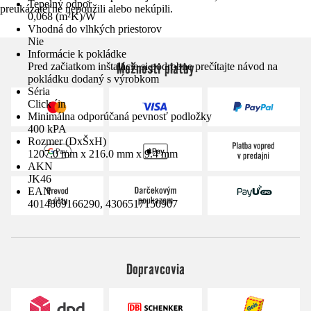
Tepelný odpor
preukázateľne nepoužili alebo nekúpili.
0,068 (m²K)/W
Vhodná do vlhkých priestorov
Nie
Informácie k pokládke
Možnosti platby
Pred začiatkom inštalácie si podrobne prečítajte návod na
pokládku dodaný s výrobkom
Séria
Click ´in
Minimálna odporúčaná pevnosť podložky
400 kPA
Rozmer (DxŠxH)
1207.0 mm x 216.0 mm x 9.4 mm
AKN
JK46
EAN
4014809166290, 4306517150907
Dopravcovia