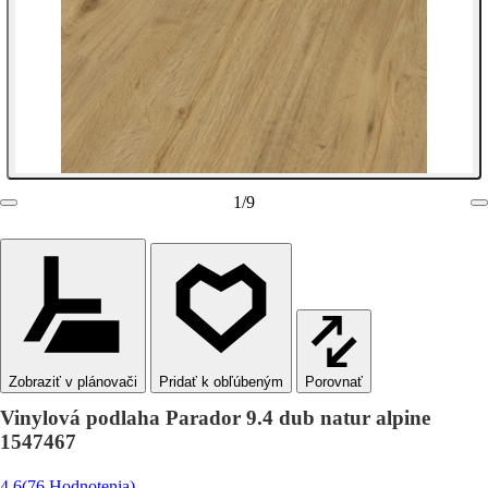
1
/
9
Zobraziť v plánovači
Porovnať
Vinylová podlaha Parador 9.4 dub natur alpine
1547467
4.6
(76 Hodnotenia)