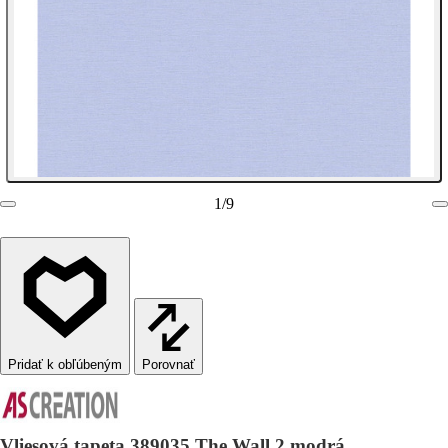
1
/
9
Porovnať
Vliesová tapeta 389035 The Wall 2 modrá