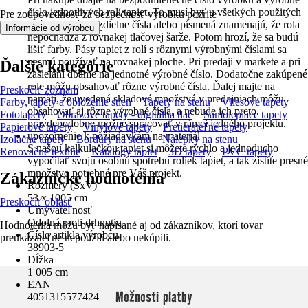
číslo jednotlivých rolí tapiet. To musí byť u všetkých použitých
Pre zodpovednosť za bezpečnosť výrobku pozrite
rolí rovnaké. Rozdielne čísla alebo písmená znamenajú, že rola
.
Informácie od výrobcu
nepochádza z rovnakej tlačovej šarže. Potom hrozí, že sa budú
líšiť farby. Pásy tapiet z rolí s rôznymi výrobnými číslami sa
nesmú používať na rovnakej ploche. Pri predaji v markete a pri
Ďalšie kategórie
zasielaní dbáme na jednotné výrobné číslo. Dodatočne zakúpené
role môžu obsahovať rôzne výrobné čísla. Ďalej majte na
Preskočiť zoznam
pamäti, že uvedená skladové množstvá v predajniach môžu
Farby, tapety a obloženie stien
Tapety na stenu
Vliesové tapety
obsahovať aj rôzne výrobné čísla, a nebude ich preto
Fototapety
Obrazové tapety - digitálna tlač
Samolepiace tapety
pravdepodobne možné spracovať v rámci jedného projektu.
Papierové tapety
Vinylové tapety
Pretierateľné tapety
upozornenie k požiadavkám na materiál
Izolačné tapety
Bordúry na stenu
Nálepky na stenu
S našou kalkulačkou tapiet si môžete rýchlo a jednoducho
Renovačné textílie
Katalógy tapiet
3D tapety
PVC tapety
vypočítať svoju osobnú spotrebu roliek tapiet, a tak zistíte presné
množstvo potrebné pre Váš projekt.
Zákaznícke hodnotenia
Rozmery (ŠxV)
53 x 1005 cm
Preskočiť oblasť
Umývateľnosť
Odolná proti drhnutiu
Hodnotenia môžu byť napísané aj od zákazníkov, ktorí tovar
Číslo artikla výrobcu
preukázateľne nepoužili alebo nekúpili.
38903-5
Dĺžka
1 005 cm
EAN
Možnosti platby
4051315577424