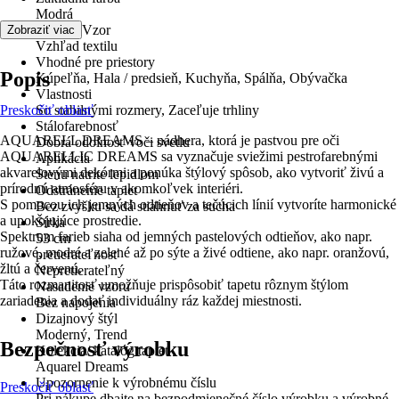
Modrá
Dekor / Vzor
Zobraziť viac
Vzhľad textilu
Vhodné pre priestory
Popis
Kúpeľňa, Hala / predsieň, Kuchyňa, Spálňa, Obývačka
Vlastnosti
Preskočiť oblasť
So stabilnými rozmery, Zaceľuje trhliny
Stálofarebnosť
AQUARELL DREAMS – nádhera, ktorá je pastvou pre oči
Dobrá odolnosť voči svetlu
AQUARELLIC DREAMS sa vyznačuje sviežimi pestrofarebnými
Aplikácia
akvarelovými dekórmi a ponúka štýlový spôsob, ako vytvoriť živú a
Stenu natrite lepidlom
prírodnú atmosféru v akomkoľvek interiéri.
Odstránenie tapiet
S pomocou ich jemných odtieňov a tečúcich línií vytvoríte harmonické
Bez zvyšku sa dá stiahnuť za sucha
a upokojujúce prostredie.
Šírka
Spektrum farieb siaha od jemných pastelových odtieňov, ako napr.
53 cm
ružové, modré a zelené až po sýte a živé odtiene, ako napr. oranžovú,
pretierateľnosť
žltú a červenú.
Nepretierateľný
Táto rozmanitosť umožňuje prispôsobiť tapetu rôznym štýlom
Nasadenie vzoru
zariadenia a dodať individuálny ráz každej miestnosti.
Bez napojenia
Dizajnový štýl
Moderný, Trend
Bezpečnosť výrobku
Kolekcia/ katalóg tapiet
Aquarel Dreams
Upozornenie k výrobnému číslu
Preskočiť oblasť
Pri nákupe dbajte na bezpodmienečné číslo výrobku a výrobné