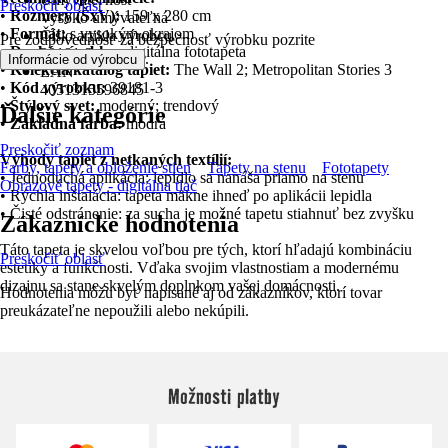
Preskočiť oblasť
•
Rozmery (ŠxV):
159 x 280 cm
Vysoko umývateľná
•
Formát:
s vysokým okrajom
Číslo artikla výrobcu
Pre zodpovednosť za bezpečnosť výrobku pozrite
•
Druhá výrobku:
digitálna fototapeta
39181-3
.
Informácie od výrobcu
•
Kolekcia/katalóg tapiet:
The Wall 2; Metropolitan Stories 3
EAN
•
Kód výrobku:
39181-3
4051315596845
•
Štýlový svet:
moderný; trendový
Ďalšie kategórie
•
Základná farba:
modrá
Preskočiť zoznam
Výhody tapiet z netkaných textílií:
Farby, tapety a obloženie stien
Tapety na stenu
Fototapety
• Jednoduchá aplikácia: lepidlo sa nanáša priamo na stenu
Obrazové tapety - digitálna tlač
• Rýchla inštalácia: tapeta mäkne ihneď po aplikácii lepidla
• Čisté odstránenie: za sucha je možné tapetu stiahnuť bez zvyšku
Zákaznícke hodnotenia
Táto tapeta je skvelou voľbou pre tých, ktorí hľadajú kombináciu
Preskočiť oblasť
estetiky a funkčnosti. Vďaka svojim vlastnostiam a modernému
dizajnu sa stane skvelým doplnkom vašej domácnosti.
Hodnotenia môžu byť napísané aj od zákazníkov, ktorí tovar
preukázateľne nepoužili alebo nekúpili.
Možnosti platby