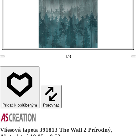
1
/
3
Porovnať
Vliesová tapeta 391813 The Wall 2 Prírodný,