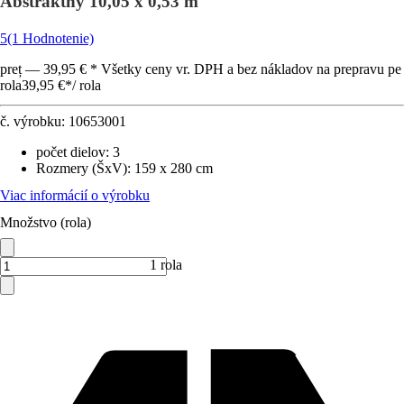
Abstraktný 10,05 x 0,53 m
5
(1 Hodnotenie)
preț — 39,95 € * Všetky ceny vr. DPH a bez nákladov na prepravu pe
rola
39,95 €
*
/
rola
č. výrobku:
10653001
počet dielov
:
3
Rozmery (ŠxV)
:
159 x 280 cm
Viac informácií o výrobku
Množstvo (rola)
1 rola