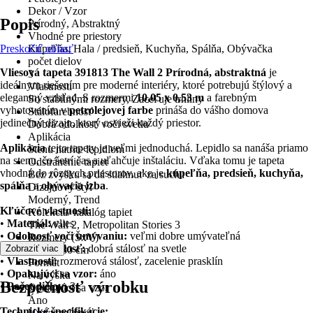
Dekor / Vzor
Popis
Prírodný, Abstraktný
Vhodné pre priestory
Preskočiť oblasť
Kúpeľňa, Hala / predsieň, Kuchyňa, Spálňa, Obývačka
počet dielov
Vliesová tapeta 391813 The Wall 2 Prírodná, abstraktná
je
3
ideálnym riešením pre moderné interiéry, ktoré potrebujú štýlový a
Vlastnosti
elegantný vzhľad. S rozmermi
10,05 x 0,53 m
a farebným
So stabilnými rozmery, Zaceľuje trhliny
vyhotovením v
petrolejovej farbe
prináša do vášho domova
Stálofarebnosť
jedinečný dizajn, ktorý osvieži každý priestor.
Dobrá odolnosť voči svetlu
Aplikácia
Aplikácia
tejto tapety je veľmi jednoduchá. Lepidlo sa nanáša priamo
Stenu natrite lepidlom
na stenu, čo šetrí čas a uľahčuje inštaláciu. Vďaka tomu je tapeta
Odstránenie tapiet
vhodná do rôznych priestorov, ako je
kúpeľňa, predsieň, kuchyňa,
Bez zvyšku sa dá stiahnuť za sucha
spálňa
a
obývacia izba
.
Dizajnový štýl
Moderný, Trend
Kľúčové vlastnosti:
Kolekcia/ katalóg tapiet
•
Materiál:
vlies
The Wall 2, Metropolitan Stories 3
•
Odolnosť voči umývaniu:
veľmi dobre umývateľná
Rozmery (ŠxV)
•
Farebná stálosť:
dobrá stálosť na svetle
Zobraziť viac
159 x 280 cm
•
Vlastnosti:
rozmerová stálosť, zacelenie prasklín
Formát
•
Opakujúci sa vzor:
áno
Na výšku
Bezpečnosť výrobku
•
Počet dielov:
3
Opakujúci sa vzor
Áno
Technické špecifikácie:
Umývateľnosť