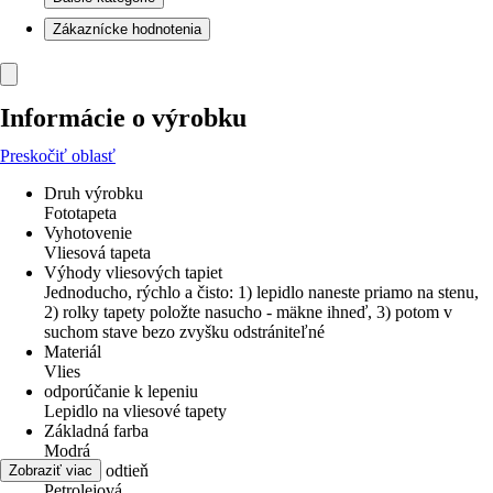
Zákaznícke hodnotenia
Informácie o výrobku
Preskočiť oblasť
Druh výrobku
Fototapeta
Vyhotovenie
Vliesová tapeta
Výhody vliesových tapiet
Jednoducho, rýchlo a čisto: 1) lepidlo naneste priamo na stenu,
2) rolky tapety položte nasucho - mäkne ihneď, 3) potom v
suchom stave bezo zvyšku odstrániteľné
Materiál
Vlies
odporúčanie k lepeniu
Lepidlo na vliesové tapety
Základná farba
Modrá
Farebný odtieň
Zobraziť viac
Petrolejová