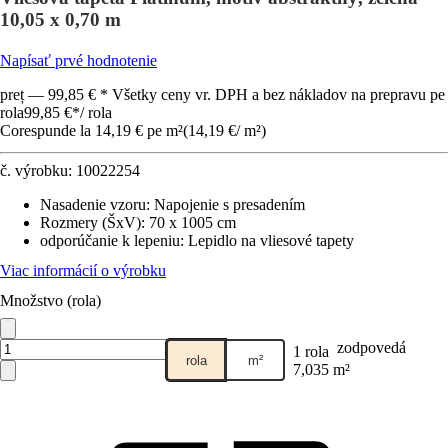
10,05 x 0,70 m
Napísať prvé hodnotenie
preț — 99,85 € * Všetky ceny vr. DPH a bez nákladov na prepravu pe
rola
99,85 €
*
/
rola
Corespunde la 14,19 € pe m²
(
14,19 €
/
m²
)
č. výrobku:
10022254
Nasadenie vzoru
:
Napojenie s presadením
Rozmery (ŠxV)
:
70 x 1005 cm
odporúčanie k lepeniu
:
Lepidlo na vliesové tapety
Viac informácií o výrobku
Množstvo (rola)
zodpovedá
1 rola
rola
m²
7,035 m²