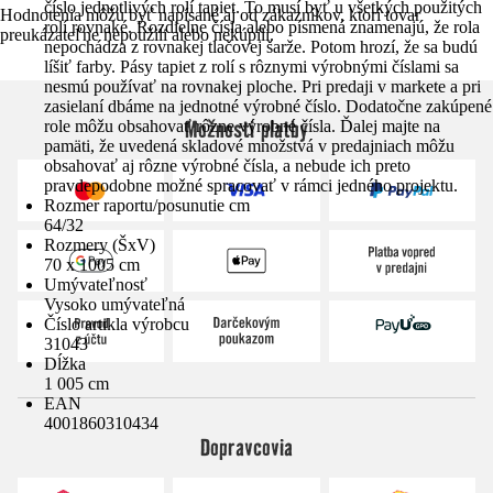
číslo jednotlivých rolí tapiet. To musí byť u všetkých použitých
Hodnotenia môžu byť napísané aj od zákazníkov, ktorí tovar
rolí rovnaké. Rozdielne čísla alebo písmená znamenajú, že rola
preukázateľne nepoužili alebo nekúpili.
nepochádza z rovnakej tlačovej šarže. Potom hrozí, že sa budú
líšiť farby. Pásy tapiet z rolí s rôznymi výrobnými číslami sa
nesmú používať na rovnakej ploche. Pri predaji v markete a pri
zasielaní dbáme na jednotné výrobné číslo. Dodatočne zakúpené
Možnosti platby
role môžu obsahovať rôzne výrobné čísla. Ďalej majte na
pamäti, že uvedená skladové množstvá v predajniach môžu
obsahovať aj rôzne výrobné čísla, a nebude ich preto
pravdepodobne možné spracovať v rámci jedného projektu.
Rozmer raportu/posunutie cm
64/32
Rozmery (ŠxV)
70 x 1005 cm
Umývateľnosť
Vysoko umývateľná
Číslo artikla výrobcu
31043
Dĺžka
1 005 cm
EAN
4001860310434
Dopravcovia