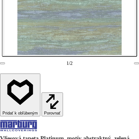
1
/
2
Porovnať
Vliesová tapeta Platinum, motív abstraktný, zelená