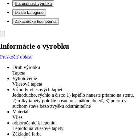
Bezpečnosť výrobku
Ďalšie kategórie
Zákaznícke hodnotenia
Informácie o výrobku
Preskočiť oblasť
Druh výrobku
Tapeta
Vyhotovenie
Vliesová tapeta
Výhody vliesových tapiet
Jednoducho, rýchlo a čisto: 1) lepidlo naneste priamo na stenu,
2) rolky tapety položte nasucho - mäkne ihneď, 3) potom v
suchom stave bezo zvyšku odstrániteľné
Materiál
Vlies
odporúčanie k lepeniu
Lepidlo na vliesové tapety
Základná farba