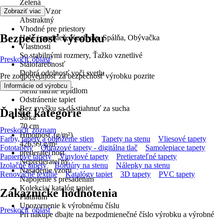
Zelená
Dekor / Vzor
Zobraziť viac
Abstraktný
Vhodné pre priestory
Bezpečnosť výrobku
Hala / predsieň, Kuchyňa, Spálňa, Obývačka
Vlastnosti
So stabilnými rozmery, Ťažko vznetlivé
Preskočiť oblasť
Stálofarebnosť
Dobrá odolnosť voči svetlu
Pre zodpovednosť za bezpečnosť výrobku pozrite
Aplikácia
.
Informácie od výrobcu
Stenu natrite lepidlom
Odstránenie tapiet
Bez zvyšku sa dá stiahnuť za sucha
Ďalšie kategórie
Šírka
70 cm
Preskočiť zoznam
Hmotnosť (g/m²)
Farby, tapety a obloženie stien
Tapety na stenu
Vliesové tapety
426,99 g/m²
Fototapety
Obrazové tapety - digitálna tlač
Samolepiace tapety
pretierateľnosť
Papierové tapety
Vinylové tapety
Pretierateľné tapety
Nepretierateľný
Izolačné tapety
Bordúry na stenu
Nálepky na stenu
Nasadenie vzoru
Renovačné textílie
Katalógy tapiet
3D tapety
PVC tapety
Napojenie s presadením
Kolekcia/ katalóg tapiet
Zákaznícke hodnotenia
Platinum
Upozornenie k výrobnému číslu
Preskočiť oblasť
Pri nákupe dbajte na bezpodmienečné číslo výrobku a výrobné