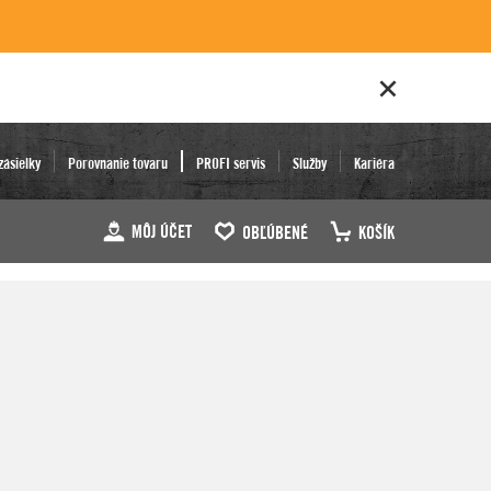
zásielky
Porovnanie tovaru
PROFI servis
Služby
Kariéra
MÔJ ÚČET
OBĽÚBENÉ
KOŠÍK