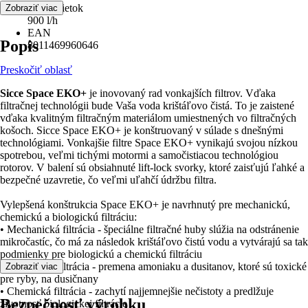
Max. prietok
Zobraziť viac
900 l/h
EAN
Popis
8011469960646
Preskočiť oblasť
Sicce Space EKO+
je inovovaný rad vonkajších filtrov. Vďaka
filtračnej technológii bude Vaša voda krištáľovo čistá. To je zaistené
vďaka kvalitným filtračným materiálom umiestnených vo filtračných
košoch. Sicce Space EKO+ je konštruovaný v súlade s dnešnými
technológiami. Vonkajšie filtre Space EKO+ vynikajú svojou nízkou
spotrebou, veľmi tichými motormi a samočistiacou technológiou
rotorov. V balení sú obsiahnuté lift-lock svorky, ktoré zaisťujú ľahké a
bezpečné uzavretie, čo veľmi uľahčí údržbu filtra.
Vylepšená konštrukcia Space EKO+ je navrhnutý pre mechanickú,
chemickú a biologickú filtráciu:
• Mechanická filtrácia - špeciálne filtračné huby slúžia na odstránenie
mikročastíc, čo má za následok krištáľovo čistú vodu a vytvárajú sa tak
podmienky pre biologickú a chemickú filtráciu
• Biologická filtrácia - premena amoniaku a dusitanov, ktoré sú toxické
Zobraziť viac
pre ryby, na dusičnany
• Chemická filtrácia - zachytí najjemnejšie nečistoty a predlžuje
Bezpečnosť výrobku
životnosť biologickej filtrácie