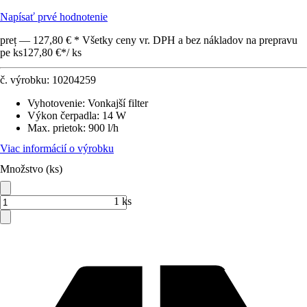
Napísať prvé hodnotenie
preț — 127,80 € * Všetky ceny vr. DPH a bez nákladov na prepravu
pe ks
127,80 €
*
/
ks
č. výrobku:
10204259
Vyhotovenie
:
Vonkajší filter
Výkon čerpadla
:
14 W
Max. prietok
:
900 l/h
Viac informácií o výrobku
Množstvo (ks)
1 ks