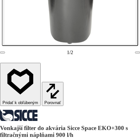
1
/
2
Porovnať
Vonkajší filter do akvária Sicce Space EKO+300 s
filtračnými náplňami 900 l/h