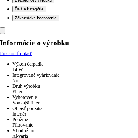
Bezpečnosť výrobku
Ďalšie kategórie
Zákaznícke hodnotenia
Informácie o výrobku
Preskočiť oblasť
Výkon čerpadla
14 W
Integrované vyhrievanie
Nie
Druh výrobku
Filter
Vyhotovenie
Vonkajší filter
Oblasť použitia
Interiér
Použitie
Filtrovanie
Vhodné pre
Akváriá