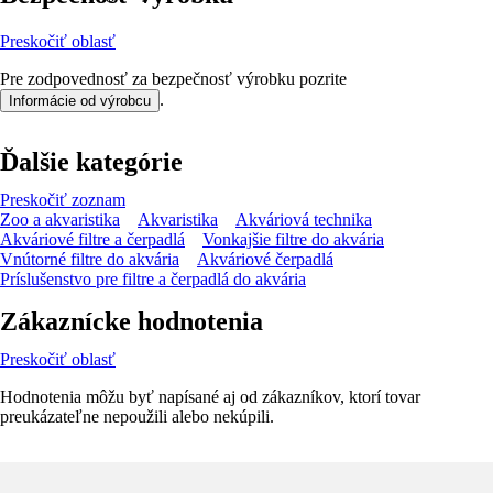
Preskočiť oblasť
Pre zodpovednosť za bezpečnosť výrobku pozrite
.
Informácie od výrobcu
Ďalšie kategórie
Preskočiť zoznam
Zoo a akvaristika
Akvaristika
Akváriová technika
Akváriové filtre a čerpadlá
Vonkajšie filtre do akvária
Vnútorné filtre do akvária
Akváriové čerpadlá
Príslušenstvo pre filtre a čerpadlá do akvária
Zákaznícke hodnotenia
Preskočiť oblasť
Hodnotenia môžu byť napísané aj od zákazníkov, ktorí tovar
preukázateľne nepoužili alebo nekúpili.