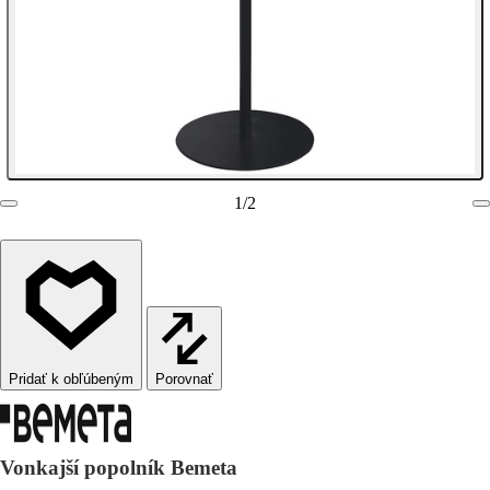
1
/
2
Porovnať
Vonkajší popolník Bemeta