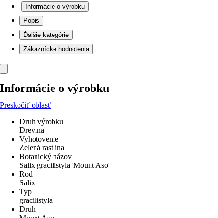
Informácie o výrobku
Popis
Ďalšie kategórie
Zákaznícke hodnotenia
Informácie o výrobku
Preskočiť oblasť
Druh výrobku
Drevina
Vyhotovenie
Zelená rastlina
Botanický názov
Salix gracilistyla 'Mount Aso'
Rod
Salix
Typ
gracilistyla
Druh
Mount Aso