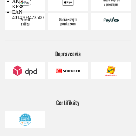
AKN
KF38
EAN
4014703473500
Dopravcovia
Certifikáty