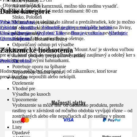
doba výsadby
- Objem kvetináča: 6 l
Ak nie je pôda zamrznutá, možno túto rastlinu vysadiť.
Ďalšie kategórie
- Odporúčaná vzdialenosť medzi rastlinami: 80 cm
Stanovište
Slnko, Polotieň
Vŕba 'Mount Aso' je ideálna do záhrad a predzáhradiek, kde ju možno
Preskočiť zoznam
Veľkosť bez kvetináča
vysádzať v trsoch. Uprednostňuje priepustnú pôdu bohatú na živiny,
Záhrada
Rastliny
Záhradné rastliny a vonkajšie rastliny
40 cm - 60 cm
ktorá podporuje zdravý rast. Táto rastlina je trvalka a nevyžaduje
Okrasné dreviny
Ozdobné kríky
Buxusy, cezmína
Hortenzie
pôdne pomery
oporu, takže sa ľahko umiestňuje a ošetruje.
Okrasné stromy
Priepustné, Bohaté na živiny
Odporúčaný odstup pri výsadbe
Zákaznícke hodnotenia
Záver je jasný: Vŕba Salix gracilistyla 'Mount Aso' je skvelou voľbou
80 cm
pre tých, ktorí chcú do svojej záhrady pridať zaujímavý a odolný ker s
nutnosť podpery pre popínavé rastliny
atraktívnymi ružovými bahniatkami.
Preskočiť oblasť
Nie
Potrebuje oporu na šplhanie
Hodnotenia môžu byť napísané aj od zákazníkov, ktorí tovar
Nepotrebuje žiadnu oporu
preukázateľne nepoužili alebo nekúpili.
Použitie
Ozelenenie
Vhodné pre
Výsadba po kusoch
Upozornenie
Možnosti platby
Vyobrazenie sa môže líšiť od dodaného produktu, pretože
rastliny sa v závislosti od ročného obdobia vyvíjajú rôzne – od
zostrihaných alebo ešte nepučiacich až po rastliny v plnom
kvete.
Listy
Opadavé