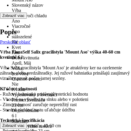
Slovenský názov
Vŕba
odolné voči chladu
Zobraziť viac
Áno
Viacročné
Popis
Áno
stálozelené
Preskočiť oblasť
Nie
Kvet
Vŕba FloraSelf Salix gracilistyla 'Mount Aso' výška 40-60 cm
Áno
kvetináč 6 l
Doba kvitnutia
Apríl, Máj
Vŕba Salix gracilistyla 'Mount Aso' je atraktívny ker na ozelenenie
Vôňa
záhrady alebo predzáhradky. Jej ružové bahniatka prinášajú zaujímavý
bez vône
vizuálny prvok počas jarnej sezóny.
Okrasné ovocie
Nie
Kľúčové vlastnosti
Kvalita
- Ružové bahniatka pridávajú estetickú hodnotu
Vypestovaný v kvetináči
- Vhodné na výsadbu na slnku alebo v polotieni
Priemer kvetináča
- Zimovzdornosť zaručuje nepretržitý rast
23 cm
- Stredná rýchlosť rastu uľahčuje údržbu
Objem obsahu
6 l
Technická špecifikácia
Sila rastu
- Výška bez kvetináča: 40-60 cm
Zobraziť viac
stredne rýchlo rastúca
- Priemer kvetináča: 23 cm