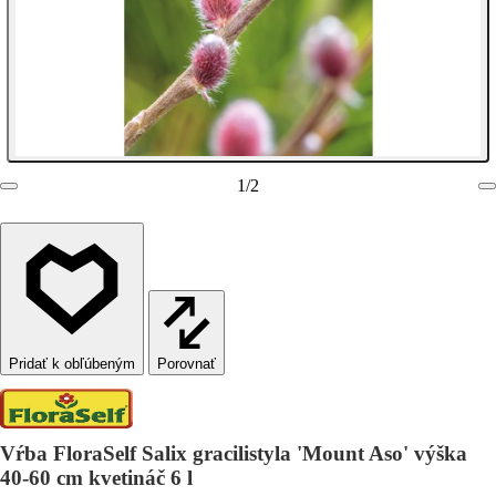
1
/
2
Porovnať
Vŕba FloraSelf Salix gracilistyla 'Mount Aso' výška
40-60 cm kvetináč 6 l