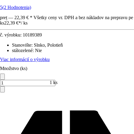
5
(2 Hodnotenia)
preț — 22,39 € * Všetky ceny vr. DPH a bez nákladov na prepravu pe
ks
22,39 €
*
/
ks
č. výrobku:
10189389
Stanovište
:
Slnko, Polotieň
stálozelené
:
Nie
Viac informácií o výrobku
Množstvo (ks)
1 ks