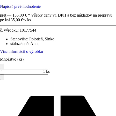
Napísať prvé hodnotenie
preț — 135,00 € * Všetky ceny vr. DPH a bez nákladov na prepravu
pe ks
135,00 €
*
/
ks
č. výrobku:
10177544
Stanovište
:
Polotieň, Slnko
stálozelené
:
Áno
Viac informácií o výrobku
Množstvo (ks)
1 ks