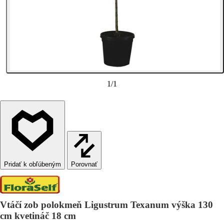
1
/
1
Porovnať
Vtáčí zob polokmeň Ligustrum Texanum výška 130
cm kvetináč 18 cm