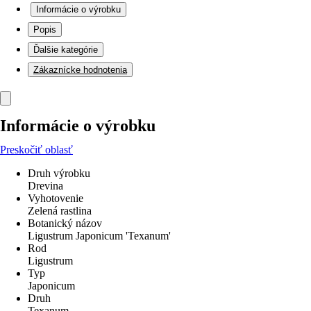
Informácie o výrobku
Popis
Ďalšie kategórie
Zákaznícke hodnotenia
Informácie o výrobku
Preskočiť oblasť
Druh výrobku
Drevina
Vyhotovenie
Zelená rastlina
Botanický názov
Ligustrum Japonicum 'Texanum'
Rod
Ligustrum
Typ
Japonicum
Druh
Texanum