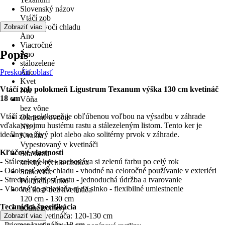
Slovenský názov
Vtáčí zob
odolné voči chladu
Zobraziť viac
Áno
Viacročné
Popis
Áno
stálozelené
Preskočiť oblasť
Áno
Kvet
Vtáčí zob polokmeň Ligustrum Texanum výška 130 cm kvetináč
Nie
18 cm
Vôňa
bez vône
Vtáčí zob polokmeň je obľúbenou voľbou na výsadbu v záhrade
Okrasné ovocie
vďaka svojmu hustému rastu a stálezeleným listom. Tento ker je
Nie
ideálny na živý plot alebo ako solitérny prvok v záhrade.
Kvalita
Vypestovaný v kvetináči
Kľúčové vlastnosti
Sila rastu
- Stálezelený ker - zachováva si zelenú farbu po celý rok
stredne rýchlo rastúca
- Odolnosť voči chladu - vhodné na celoročné používanie v exteriéri
Stanovište
- Stredná rýchlosť rastu - jednoduchá údržba a tvarovanie
Polotieň, Slnko
- Vhodné do polotieňa aj na slnko - flexibilné umiestnenie
Veľkosť bez kvetináča
120 cm - 130 cm
Technická špecifikácia
pôdne pomery
- Výška bez kvetináča: 120-130 cm
Zobraziť viac
Voda
- Priemer kvetináča: 18 cm