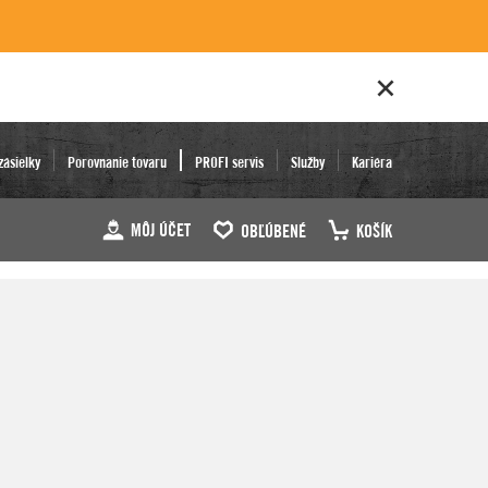
zásielky
Porovnanie tovaru
PROFI servis
Služby
Kariéra
MÔJ ÚČET
OBĽÚBENÉ
KOŠÍK