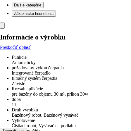
Ďalšie kategórie
Zákaznícke hodnotenia
Informácie o výrobku
Preskočiť oblasť
Funkcie
Automaticky
požadovaný výkon čerpadla
Integrované čerpadlo
filtračný systém čerpadla
Závislé
Rozsah aplikácie
pre bazény do objemu 30 m², príkon 30w
doba
1 h
Druh výrobku
Bazénový robot, Bazénový vysávač
Vyhotovenie
Čistiaci robot, Vysávač na podlahu
Oblasť použitia
Zobraziť viac