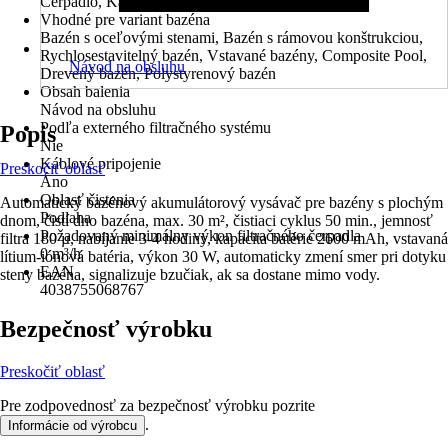
Čerpadlo, Kábel k nabíjačke
Vhodné pre variant bazéna
Bazén s oceľovými stenami, Bazén s rámovou konštrukciou,
Rychlosestavitelný bazén, Vstavané bazény, Composite Pool,
Návod na obsluhu
Drevený bazén, Polystyrenový bazén
Obsah balenia
Návod na obsluhu
Podľa externého filtračného systému
Popis
Nie
Káblové pripojenie
Preskočiť oblasť
Áno
Oblasť čistenia
Automatický bazénový akumulátorový vysávač pre bazény s plochým
Podlaha
dnom, čistí dno bazéna, max. 30 m², čistiaci cyklus 50 min., jemnosť
Požadovaný minimálny výkon filtračného čerpadla
filtra 180 µ, nabíjanie 3-4 hodiny, kapacita batérie 2600 mAh, vstavaná
0 m³/h
lítium-iónová batéria, výkon 30 W, automaticky zmení smer pri dotyku
EAN
steny bazéna, signalizuje bzučiak, ak sa dostane mimo vody.
4038755068767
Bezpečnosť výrobku
Preskočiť oblasť
Pre zodpovednosť za bezpečnosť výrobku pozrite
.
Informácie od výrobcu