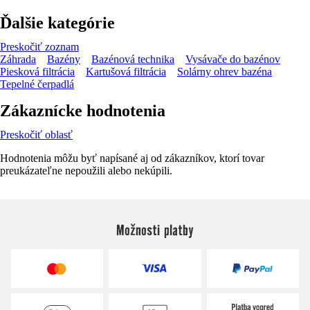
Ďalšie kategórie
Preskočiť zoznam
Záhrada
Bazény
Bazénová technika
Vysávače do bazénov
Piesková filtrácia
Kartušová filtrácia
Solárny ohrev bazéna
Tepelné čerpadlá
Zákaznícke hodnotenia
Preskočiť oblasť
Hodnotenia môžu byť napísané aj od zákazníkov, ktorí tovar
preukázateľne nepoužili alebo nekúpili.
Možnosti platby