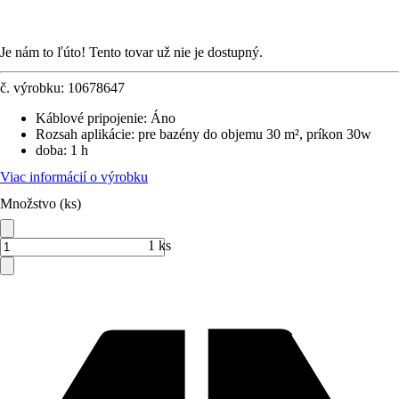
Je nám to ľúto! Tento tovar už nie je dostupný.
č. výrobku:
10678647
Káblové pripojenie
:
Áno
Rozsah aplikácie
:
pre bazény do objemu 30 m², príkon 30w
doba
:
1 h
Viac informácií o výrobku
Množstvo (ks)
1 ks