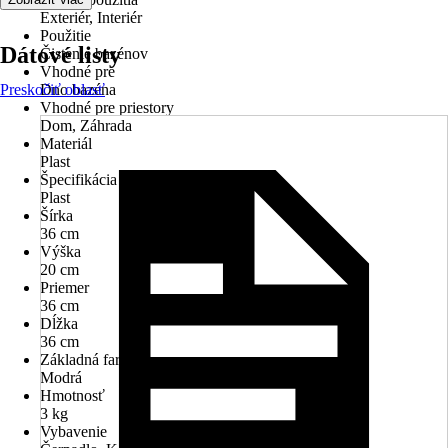
Exteriér, Interiér
Použitie
Dátové listy
Čistenie bazénov
Vhodné pre
Preskočiť oblasť
Dno bazéna
Vhodné pre priestory
Dom, Záhrada
Materiál
Plast
Špecifikácia materiálu
Plast
Šírka
36 cm
Výška
20 cm
Priemer
36 cm
Dĺžka
36 cm
Základná farba
Modrá
Hmotnosť
3 kg
Vybavenie