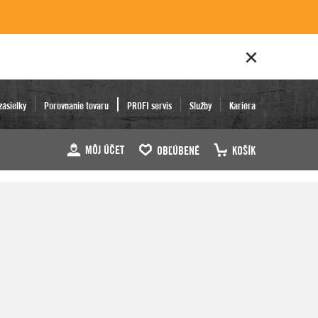
zásielky
Porovnanie tovaru
PROFI servis
Služby
Kariéra
MÔJ ÚČET
OBĽÚBENÉ
KOŠÍK