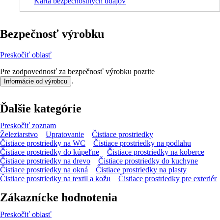
Karta bezpečnostných údajov
Bezpečnosť výrobku
Preskočiť oblasť
Pre zodpovednosť za bezpečnosť výrobku pozrite
.
Informácie od výrobcu
Ďalšie kategórie
Preskočiť zoznam
Železiarstvo
Upratovanie
Čistiace prostriedky
Čistiace prostriedky na WC
Čistiace prostriedky na podlahu
Čistiace prostriedky do kúpeľne
Čistiace prostriedky na koberce
Čistiace prostriedky na drevo
Čistiace prostriedky do kuchyne
Čistiace prostriedky na okná
Čistiace prostriedky na plasty
Čistiace prostriedky na textil a kožu
Čistiace prostriedky pre exteriér
Zákaznícke hodnotenia
Preskočiť oblasť