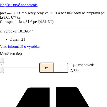
Napísať prvé hodnotenie
preț — 8,61 € * Všetky ceny vr. DPH a bez nákladov na prepravu pe
ks
8,61 €
*
/
ks
Corespunde la 4,31 € pe l
(
4,31 €
/
l
)
č. výrobku:
10109544
Obsah
:
2 l
Viac informácií o výrobku
Množstvo (ks)
zodpovedá
1 ks
ks
l
2,000 l