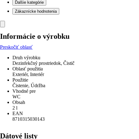
Ďalšie kategórie
Zákaznícke hodnotenia
Informácie o výrobku
Preskočiť oblasť
Druh výrobku
Dezinfekčný prostriedok, Čistič
Oblasť použitia
Exteriér, Interiér
Použitie
Čistenie, Údržba
Vhodné pre
WC
Obsah
2 l
EAN
8710315030143
Dátové listy