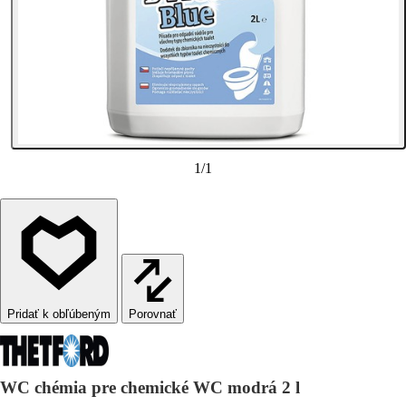
1
/
1
Porovnať
WC chémia pre chemické WC modrá 2 l