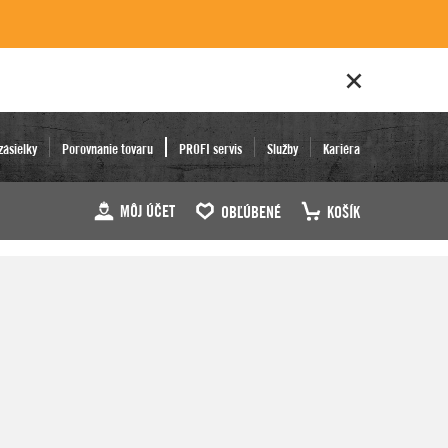
zásielky
Porovnanie tovaru
PROFI servis
Služby
Kariéra
MÔJ ÚČET
OBĽÚBENÉ
KOŠÍK