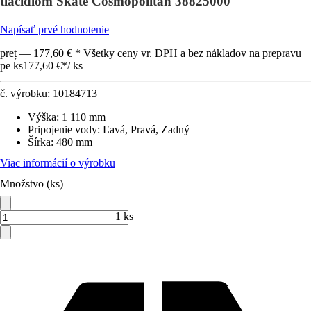
tlačidlom Skate Cosmopolitan 38825000
Napísať prvé hodnotenie
preț — 177,60 € * Všetky ceny vr. DPH a bez nákladov na prepravu
pe ks
177,60 €
*
/
ks
č. výrobku:
10184713
Výška
:
1 110 mm
Pripojenie vody
:
Ľavá, Pravá, Zadný
Šírka
:
480 mm
Viac informácií o výrobku
Množstvo (ks)
1 ks