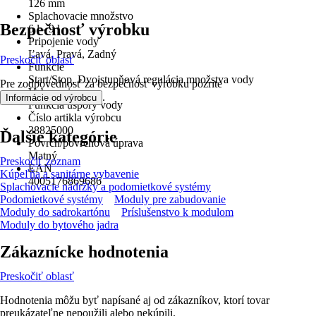
126 mm
Splachovacie množstvo
Bezpečnosť výrobku
6 l - 9 l
Pripojenie vody
Ľavá, Pravá, Zadný
Preskočiť oblasť
Funkcie
Start/Stop, Dvojstupňová regulácia množstva vody
Pre zodpovednosť za bezpečnosť výrobku pozrite
Vybavenie
.
Informácie od výrobcu
Funkcia úspory vody
Číslo artikla výrobcu
38825000
Ďalšie kategórie
Povrch/povrchová úprava
Matný
Preskočiť zoznam
EAN
Kúpeľňa a sanitárne vybavenie
4005176869686
Splachovacie nádržky a podomietkové systémy
Podomietkové systémy
Moduly pre zabudovanie
Moduly do sadrokartónu
Príslušenstvo k modulom
Moduly do bytového jadra
Zákaznícke hodnotenia
Preskočiť oblasť
Hodnotenia môžu byť napísané aj od zákazníkov, ktorí tovar
preukázateľne nepoužili alebo nekúpili.