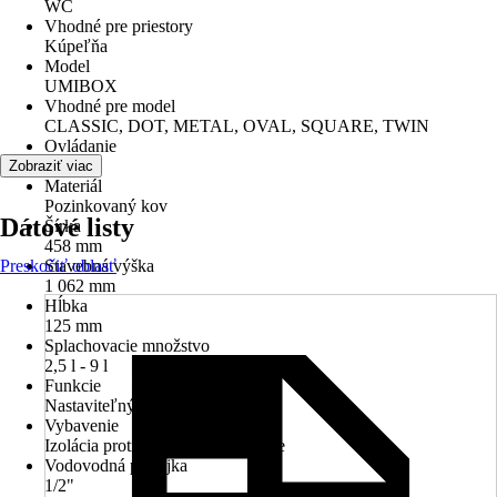
WC
Vhodné pre priestory
Kúpeľňa
Model
UMIBOX
Vhodné pre model
CLASSIC, DOT, METAL, OVAL, SQUARE, TWIN
Ovládanie
Čelné
Zobraziť viac
Materiál
Pozinkovaný kov
Dátové listy
Šírka
458 mm
Preskočiť oblasť
Stavebná výška
1 062 mm
Hĺbka
125 mm
Splachovacie množstvo
2,5 l - 9 l
Funkcie
Nastaviteľný objem vody
Vybavenie
Izolácia proti kondenzovanej vode
Vodovodná prípojka
1/2"