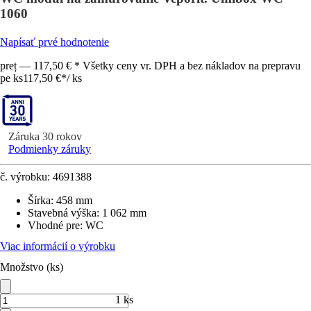
1060
Napísať prvé hodnotenie
preț — 117,50 € * Všetky ceny vr. DPH a bez nákladov na prepravu
pe ks
117,50 €
*
/
ks
Záruka 30 rokov
Podmienky záruky
č. výrobku:
4691388
Šírka
:
458 mm
Stavebná výška
:
1 062 mm
Vhodné pre
:
WC
Viac informácií o výrobku
Množstvo (ks)
1 ks