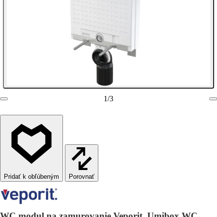
1
/
3
Porovnať
WC modul na zamurovanie Veporit. Umibox WC