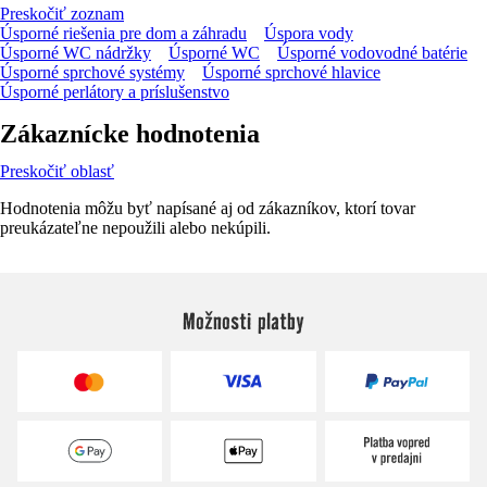
Preskočiť zoznam
Úsporné riešenia pre dom a záhradu
Úspora vody
Úsporné WC nádržky
Úsporné WC
Úsporné vodovodné batérie
Úsporné sprchové systémy
Úsporné sprchové hlavice
Úsporné perlátory a príslušenstvo
Zákaznícke hodnotenia
Preskočiť oblasť
Hodnotenia môžu byť napísané aj od zákazníkov, ktorí tovar
preukázateľne nepoužili alebo nekúpili.
Možnosti platby