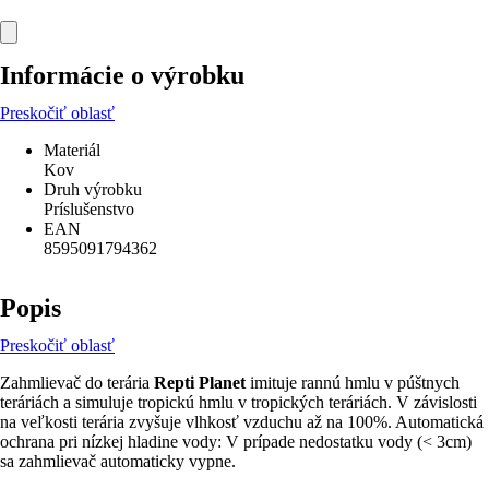
Informácie o výrobku
Preskočiť oblasť
Materiál
Kov
Druh výrobku
Príslušenstvo
EAN
8595091794362
Popis
Preskočiť oblasť
Zahmlievač do terária
Repti Planet
imituje rannú hmlu v púštnych
teráriách a simuluje tropickú hmlu v tropických teráriách. V závislosti
na veľkosti terária zvyšuje vlhkosť vzduchu až na 100%. Automatická
ochrana pri nízkej hladine vody: V prípade nedostatku vody (< 3cm)
sa zahmlievač automaticky vypne.