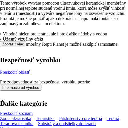
Tento výrobok vytvára pomocou ultrazvukovej keramickej membrány
pri normálnej teplote studenú vodnú hmlu, ktorá môže zvýšiť vlhkosť
v teráriu (miestnosti) a vytvára negatívne ióny na osvieženie vzduchu.
Produkt je možné použiť aj ako dekoráciu - napr. malá fontána so
zaujímavým zahmlievacím efektom.
• Vhodné nielen pre terária, ale i pre ďalšie nádoby s vodou
• Úžasný vizuálny efekt
• Náhradné membrány Repti Planet je možné zakúpiť samostatne
Zobraziť viac
Bezpečnosť výrobku
Preskočiť oblasť
Pre zodpovednosť za bezpečnosť výrobku pozrite
.
Informácie od výrobcu
Ďalšie kategórie
Preskočiť zoznam
Zoo a akvaristika
Teraristika
Príslušenstvo pre teráriá
Teráriá
Teráriová technika
Substráty a podstielky do terária