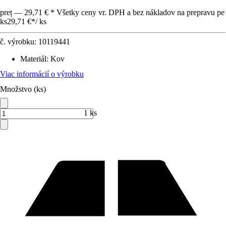
preț — 29,71 € * Všetky ceny vr. DPH a bez nákladov na prepravu pe
ks
29,71 €
*
/
ks
č. výrobku:
10119441
Materiál
:
Kov
Viac informácií o výrobku
Množstvo (ks)
1 ks