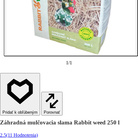
1
/
1
Porovnať
Záhradná mulčovacia slama Rabbit weed 250 l
2.5
(11 Hodnotenia)