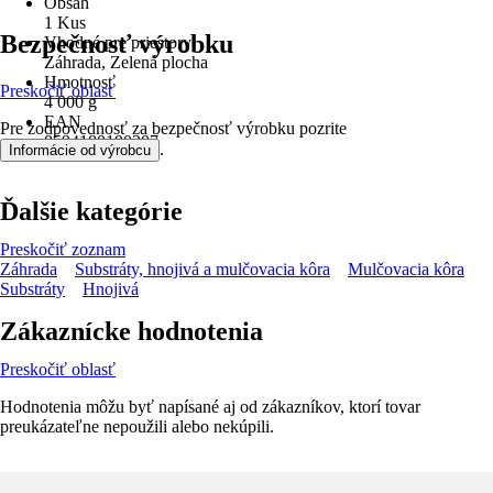
Obsah
1 Kus
Bezpečnosť výrobku
Vhodné pre priestory
Záhrada, Zelená plocha
Hmotnosť
Preskočiť oblasť
4 000 g
EAN
Pre zodpovednosť za bezpečnosť výrobku pozrite
8594180190207
.
Informácie od výrobcu
Ďalšie kategórie
Preskočiť zoznam
Záhrada
Substráty, hnojivá a mulčovacia kôra
Mulčovacia kôra
Substráty
Hnojivá
Zákaznícke hodnotenia
Preskočiť oblasť
Hodnotenia môžu byť napísané aj od zákazníkov, ktorí tovar
preukázateľne nepoužili alebo nekúpili.