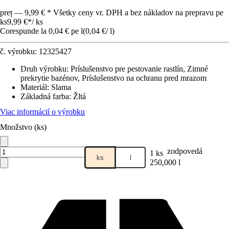
preț — 9,99 € * Všetky ceny vr. DPH a bez nákladov na prepravu pe
ks
9,99 €
*
/
ks
Corespunde la 0,04 € pe l
(
0,04 €
/
l
)
č. výrobku:
12325427
Druh výrobku
:
Príslušenstvo pre pestovanie rastlín, Zimné
prekrytie bazénov, Príslušenstvo na ochranu pred mrazom
Materiál
:
Slama
Základná farba
:
Žltá
Viac informácií o výrobku
Množstvo (ks)
zodpovedá
1 ks
ks
l
250,000 l