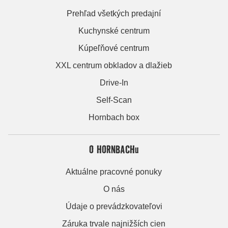
Prehľad všetkých predajní
Kuchynské centrum
Kúpeľňové centrum
XXL centrum obkladov a dlažieb
Drive-In
Self-Scan
Hornbach box
O HORNBACHu
Aktuálne pracovné ponuky
O nás
Údaje o prevádzkovateľovi
Záruka trvale najnižších cien