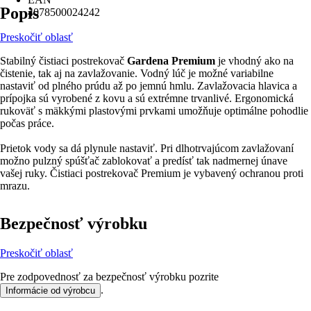
Popis
4078500024242
Preskočiť oblasť
Stabilný čistiaci postrekovač
Gardena Premium
je vhodný ako na
čistenie, tak aj na zavlažovanie. Vodný lúč je možné variabilne
nastaviť od plného prúdu až po jemnú hmlu. Zavlažovacia hlavica a
prípojka sú vyrobené z kovu a sú extrémne trvanlivé. Ergonomická
rukoväť s mäkkými plastovými prvkami umožňuje optimálne pohodlie
počas práce.
Prietok vody sa dá plynule nastaviť. Pri dlhotrvajúcom zavlažovaní
možno pulzný spúšťač zablokovať a predísť tak nadmernej únave
vašej ruky. Čistiaci postrekovač Premium je vybavený ochranou proti
mrazu.
Bezpečnosť výrobku
Preskočiť oblasť
Pre zodpovednosť za bezpečnosť výrobku pozrite
.
Informácie od výrobcu