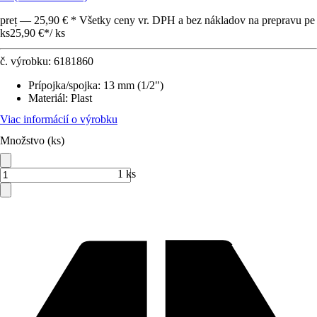
preț — 25,90 € * Všetky ceny vr. DPH a bez nákladov na prepravu pe
ks
25,90 €
*
/
ks
č. výrobku:
6181860
Prípojka/spojka
:
13 mm (1/2")
Materiál
:
Plast
Viac informácií o výrobku
Množstvo (ks)
1 ks