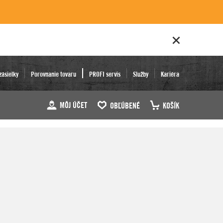
zásielky
Porovnanie tovaru
PROFI servis
Služby
Kariéra
MÔJ ÚČET
OBĽÚBENÉ
KOŠÍK