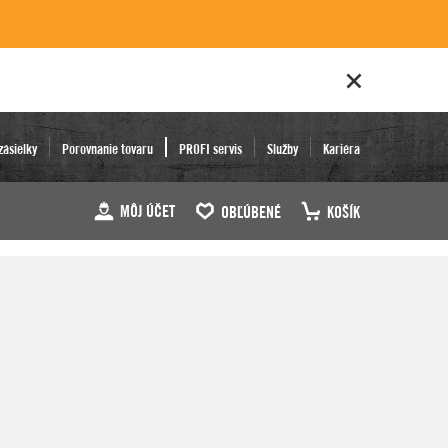
zásielky
Porovnanie tovaru
PROFI servis
Služby
Kariéra
MÔJ ÚČET
OBĽÚBENÉ
KOŠÍK