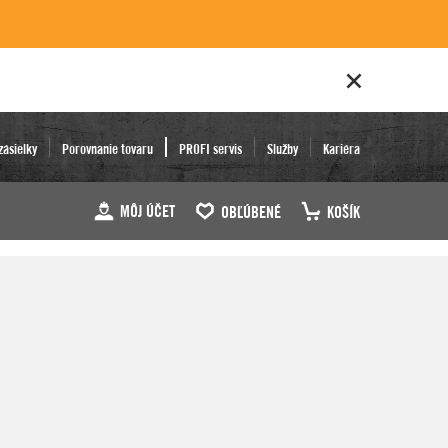
zásielky
Porovnanie tovaru
PROFI servis
Služby
Kariéra
MÔJ ÚČET
OBĽÚBENÉ
KOŠÍK