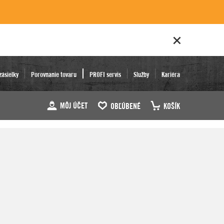
zásielky
Porovnanie tovaru
PROFI servis
Služby
Kariéra
MÔJ ÚČET
OBĽÚBENÉ
KOŠÍK