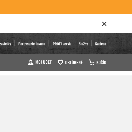
zásielky
Porovnanie tovaru
PROFI servis
Služby
Kariéra
MÔJ ÚČET
OBĽÚBENÉ
KOŠÍK