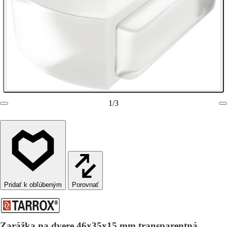
1
/
3
Porovnať
Zarážka na dvere 46x35x15 mm transparentná