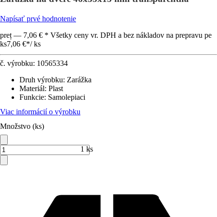
Napísať prvé hodnotenie
preț — 7,06 € * Všetky ceny vr. DPH a bez nákladov na prepravu pe
ks
7,06 €
*
/
ks
č. výrobku:
10565334
Druh výrobku
:
Zarážka
Materiál
:
Plast
Funkcie
:
Samolepiaci
Viac informácií o výrobku
Množstvo (ks)
1 ks