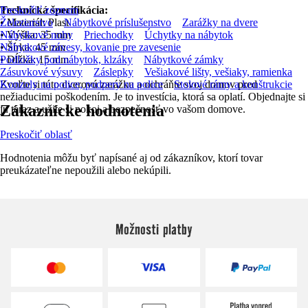
Technická špecifikácia:
Preskočiť zoznam
• Materiál: Plast
Železiarstvo
Nábytkové príslušenstvo
Zarážky na dvere
• Výška: 35 mm
Nábytkové nohy
Priechodky
Úchytky na nábytok
• Šírka: 45 mm
Nábytkové závesy, kovanie pre zavesenie
• Dĺžka: 15 mm
Podložky pod nábytok, klzáky
Nábytkové zámky
Zásuvkové výsuvy
Záslepky
Vešiakové lišty, vešiaky, ramienka
Zvoľte si túto dverovú zarážku a ochráňte svoj domov pred
Konzoly na police, podpery na police
Stolové rámy a konštrukcie
nežiaducimi poškodením. Je to investícia, ktorá sa oplatí. Objednajte si
Zákaznícke hodnotenia
ju teraz a užite si pokoj a bezpečnosť vo vašom domove.
Preskočiť oblasť
Hodnotenia môžu byť napísané aj od zákazníkov, ktorí tovar
preukázateľne nepoužili alebo nekúpili.
Možnosti platby