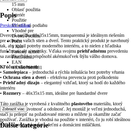
15 mm
Oblasť použitia
Popis
Interiér
Použitie
Preskočiť oblasť
Montáž na podlahu
Vhodné pre
Dverová zarážka 46x35x15mm, transparentná je ideálnym riešením
Dvere, Podlaha
pre ochranu vašich stien a dverí. Tento praktický produkt je navrhnutý
Počet
tak, aby splnil potreby moderného interiéru, a to nielen z hľadiska
1 Kus
funkčnosti, ale aj estetiky. Vďaka svojmu
priehľadnému
prevedeniu
Farebný odtieň
sa zarážka ľahko prispôsobí akémukoľvek štýlu vášho domova.
Priehľadná
EAN
Kľúčové vlastnosti:
4306517681081
•
Samolepiaca
– jednoduchá a rýchla inštalácia bez potreby vŕtania
•
Ochrana stien a dverí
– efektívna prevencia proti poškodeniu
•
Priehľadný dizajn
– elegantný vzhľad, ktorý sa hodí do každého
interiéru
•
Rozmery
– 46x35x15 mm, ideálne pre štandardné dvere
Táto zarážka je vyrobená z kvalitného
plastového
materiálu, ktorý
zaisťuje dlhú životnosť a odolnosť. Jej montáž je veľmi jednoduchá,
Zobraziť viac
stačí ju prilepiť na požadované miesto a môžete ju okamžite začať
používať. Zarážka je vhodná na použitie v interiéri, čo ju robí ideálnou
Ďalšie kategórie
voľbou pre domácnosti s deťmi a domácimi miláčikmi.