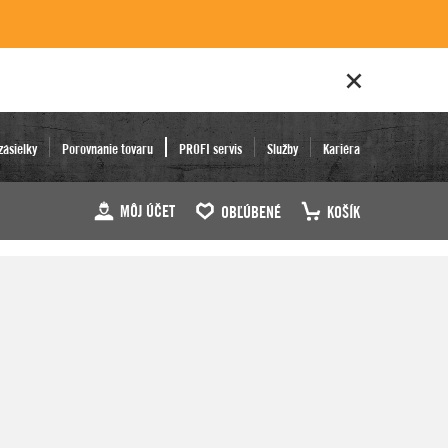
zásielky
Porovnanie tovaru
PROFI servis
Služby
Kariéra
MÔJ ÚČET
OBĽÚBENÉ
KOŠÍK