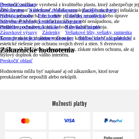
Dverová zarážka je vyrobená z kvalitného plastu, ktorý zabezpečuje jej
Preskočiť zoznam
dlhú životnosť a odolnosť. Vďaka samolepiacej funkcii je jej inštalácia
Železiarstvo
Nábytkové príslušenstvo
Zarážky na dvere
rýchla a jednoduchá, čo oceníte pri každej renovácii alebo úprave
Nábytkové nohy
Priechodky
Úchytky na nábytok
interiéru. Priehľadný vzhľad zarážky ju robí nenápadnou, ale
Nábytkové závesy, kovanie pre zavesenie
efektívnou ochranou, ktorá sa hodí do každého pokoja.
Podložky pod nábytok, klzáky
Nábytkové zámky
Zásuvkové výsuvy
Záslepky
Vešiakové lišty, vešiaky, ramienka
Tento produkt je ideálnou voľbou pre každého, kto hľadá praktické a
Konzoly na police, podpery na police
Stolové rámy a konštrukcie
estetické riešenie pre ochranu svojich dverí a stien. S dverovou
Zákaznícke hodnotenia
zarážkou Ø 38x21mm, transparentnou, získate nielen ochranu, ale aj
štýlový doplnok do vášho interiéru.
Preskočiť oblasť
Hodnotenia môžu byť napísané aj od zákazníkov, ktorí tovar
preukázateľne nepoužili alebo nekúpili.
Možnosti platby