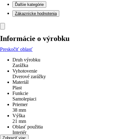
Ďalšie kategórie
Zákaznícke hodnotenia
Informácie o výrobku
Preskočiť oblasť
Druh výrobku
Zarážka
Vyhotovenie
Dverové zarážky
Materiál
Plast
Funkcie
Samolepiaci
Priemer
38 mm
Výška
21 mm
Oblasť použitia
Interiér
Použitie
Zobraziť viac