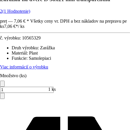
2
(1 Hodnotenie)
preț — 7,06 € * Všetky ceny vr. DPH a bez nákladov na prepravu pe
ks
7,06 €
*
/
ks
č. výrobku:
10565329
Druh výrobku
:
Zarážka
Materiál
:
Plast
Funkcie
:
Samolepiaci
Viac informácií o výrobku
Množstvo (ks)
1 ks