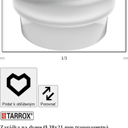
1
/
3
Porovnať
Zarážka na dvere Ø 38x21 mm transparentná