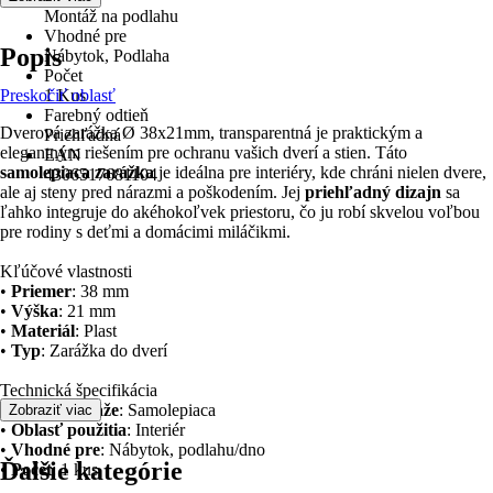
Montáž na podlahu
Vhodné pre
Popis
Nábytok, Podlaha
Počet
Preskočiť oblasť
1 Kus
Farebný odtieň
Dverová zarážka Ø 38x21mm, transparentná je praktickým a
Priehľadná
elegantným riešením pre ochranu vašich dverí a stien. Táto
EAN
samolepiaca zarážka
je ideálna pre interiéry, kde chráni nielen dvere,
4306517681104
ale aj steny pred nárazmi a poškodením. Jej
priehľadný dizajn
sa
ľahko integruje do akéhokoľvek priestoru, čo ju robí skvelou voľbou
pre rodiny s deťmi a domácimi miláčikmi.
Kľúčové vlastnosti
•
Priemer
: 38 mm
•
Výška
: 21 mm
•
Materiál
: Plast
•
Typ
: Zarážka do dverí
Technická špecifikácia
•
Druh montáže
: Samolepiaca
Zobraziť viac
•
Oblasť použitia
: Interiér
•
Vhodné pre
: Nábytok, podlahu/dno
Ďalšie kategórie
•
Počet
: 1 kus