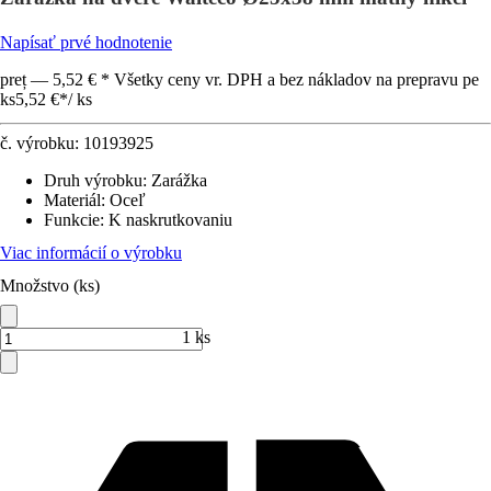
Napísať prvé hodnotenie
preț — 5,52 € * Všetky ceny vr. DPH a bez nákladov na prepravu pe
ks
5,52 €
*
/
ks
č. výrobku:
10193925
Druh výrobku
:
Zarážka
Materiál
:
Oceľ
Funkcie
:
K naskrutkovaniu
Viac informácií o výrobku
Množstvo (ks)
1 ks