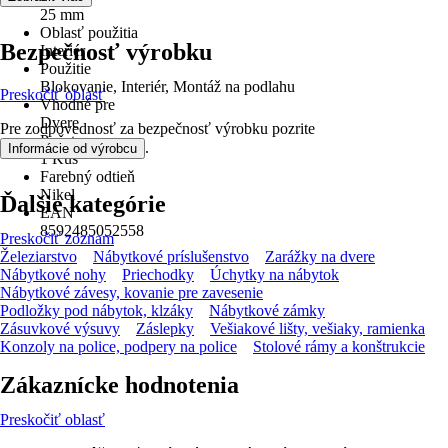
25 mm
Oblasť použitia
Bezpečnosť výrobku
Interiér
Použitie
Blokovanie, Interiér, Montáž na podlahu
Preskočiť oblasť
Vhodné pre
Dvere
Pre zodpovednosť za bezpečnosť výrobku pozrite
Počet
.
Informácie od výrobcu
1 Kus
Farebný odtieň
Nikel
Ďalšie kategórie
EAN
8592485052558
Preskočiť zoznam
Železiarstvo
Nábytkové príslušenstvo
Zarážky na dvere
Nábytkové nohy
Priechodky
Úchytky na nábytok
Nábytkové závesy, kovanie pre zavesenie
Podložky pod nábytok, klzáky
Nábytkové zámky
Zásuvkové výsuvy
Záslepky
Vešiakové lišty, vešiaky, ramienka
Konzoly na police, podpery na police
Stolové rámy a konštrukcie
Zákaznícke hodnotenia
Preskočiť oblasť