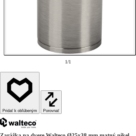
1
/
1
Porovnať
Zarážka na dvere Walteco Ø25x38 mm matný nikel