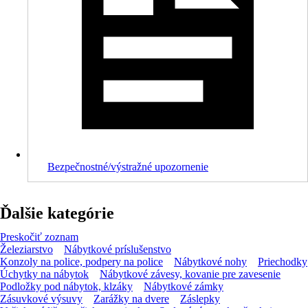
Bezpečnostné/výstražné upozornenie
Ďalšie kategórie
Preskočiť zoznam
Železiarstvo
Nábytkové príslušenstvo
Konzoly na police, podpery na police
Nábytkové nohy
Priechodky
Úchytky na nábytok
Nábytkové závesy, kovanie pre zavesenie
Podložky pod nábytok, klzáky
Nábytkové zámky
Zásuvkové výsuvy
Zarážky na dvere
Záslepky