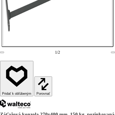
1
/
2
Porovnať
Záťažová konzola 270x400 mm, 150 kg, pozinkovaná