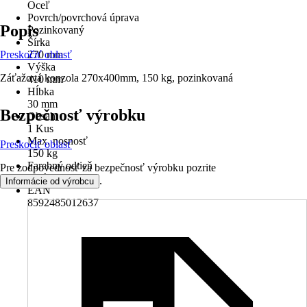
Oceľ
Povrch/povrchová úprava
Popis
Pozinkovaný
Šírka
Preskočiť oblasť
270 mm
Výška
Záťažová konzola 270x400mm, 150 kg, pozinkovaná
410 mm
Hĺbka
30 mm
Bezpečnosť výrobku
Obsah
1 Kus
Max. nosnosť
Preskočiť oblasť
150 kg
Farebný odtieň
Pre zodpovednosť za bezpečnosť výrobku pozrite
Sivá
.
Informácie od výrobcu
EAN
8592485012637