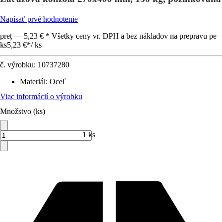
Napísať prvé hodnotenie
preț — 5,23 € * Všetky ceny vr. DPH a bez nákladov na prepravu pe
ks
5,23 €
*
/
ks
č. výrobku:
10737280
Materiál
:
Oceľ
Viac informácií o výrobku
Množstvo (ks)
1 ks