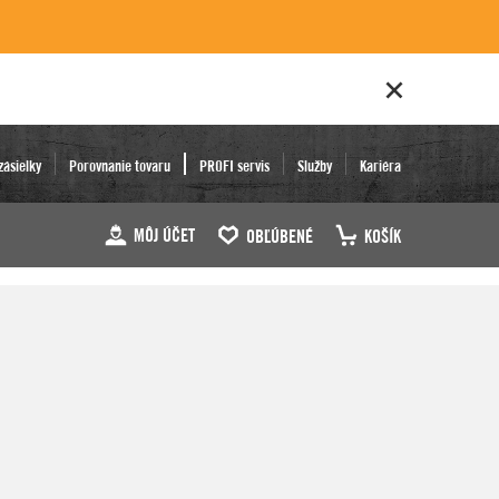
zásielky
Porovnanie tovaru
PROFI servis
Služby
Kariéra
MÔJ ÚČET
OBĽÚBENÉ
KOŠÍK