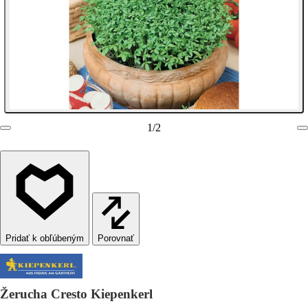
1
/
2
Porovnať
Žerucha Cresto Kiepenkerl