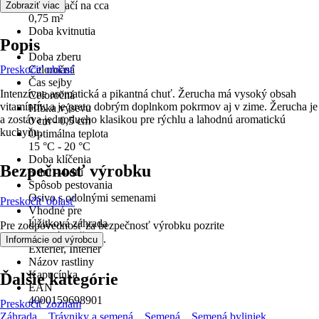
obsah stačí na cca
Zobraziť viac
0,75 m²
Doba kvitnutia
Popis
-
Doba zberu
Preskočiť oblasť
Celoročná
Čas sejby
Intenzívne aromatická a pikantná chuť. Žerucha má vysoký obsah
Celoročná
vitamínov, a je preto dobrým doplnkom pokrmov aj v zime. Žerucha je
Hĺbka výsevu
a zostáva jednoducho klasikou pre rýchlu a lahodnú aromatickú
0 cm - 0,5 cm
kuchyňu.
Optimálna teplota
15 °C - 20 °C
Doba klíčenia
Bezpečnosť výrobku
3 dni - 4 dni
Spôsob pestovania
Osivo s odolnými semenami
Preskočiť oblasť
Vhodné pre
Úžitková záhrada
Pre zodpovednosť za bezpečnosť výrobku pozrite
Oblasť použitia
.
Informácie od výrobcu
Exteriér, Interiér
Názov rastliny
Kapucínka
Ďalšie kategórie
EAN
4000159698901
Preskočiť zoznam
Záhrada
Trávniky a semená
Semená
Semená byliniek