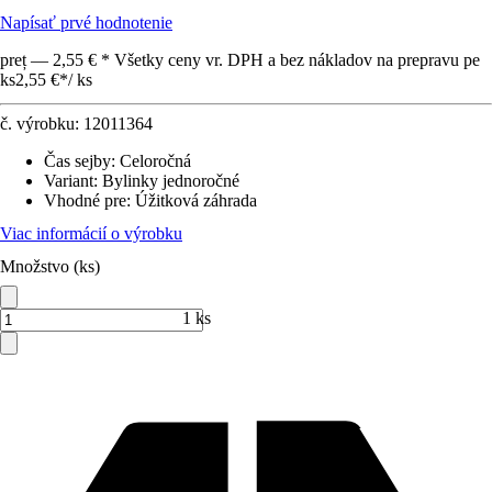
Napísať prvé hodnotenie
preț — 2,55 € * Všetky ceny vr. DPH a bez nákladov na prepravu pe
ks
2,55 €
*
/
ks
č. výrobku:
12011364
Čas sejby
:
Celoročná
Variant
:
Bylinky jednoročné
Vhodné pre
:
Úžitková záhrada
Viac informácií o výrobku
Množstvo (ks)
1 ks