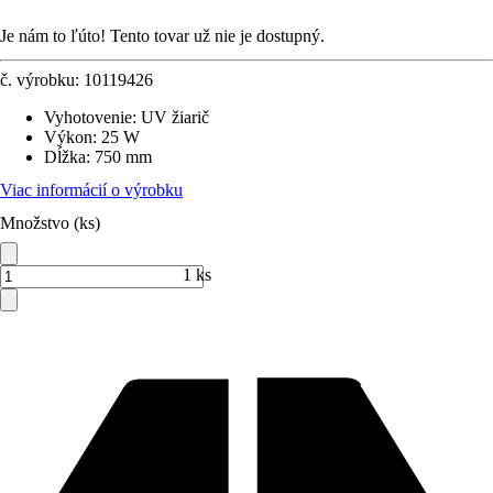
Je nám to ľúto! Tento tovar už nie je dostupný.
č. výrobku:
10119426
Vyhotovenie
:
UV žiarič
Výkon
:
25 W
Dĺžka
:
750 mm
Viac informácií o výrobku
Množstvo (ks)
1 ks