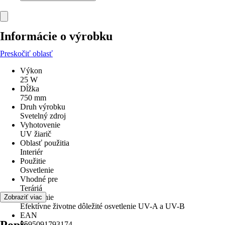
Informácie o výrobku
Preskočiť oblasť
Výkon
25 W
Dĺžka
750 mm
Druh výrobku
Svetelný zdroj
Vyhotovenie
UV žiarič
Oblasť použitia
Interiér
Použitie
Osvetlenie
Vhodné pre
Teráriá
Osvetlenie
Zobraziť viac
Efektívne životne dôležité osvetlenie UV-A a UV-B
EAN
8595091793174