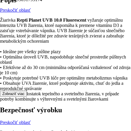
Popis
Preskočiť oblasť
Žiarivka
Repti Planet UVB 10.0 Fluorescent
vyžaruje optimálnu
intenzita UVB žiarenia, ktoré napomáha k premene vitamínu D3 a
zaisťuje vstrebávanie vápnika. UVB žiarenie je súčasťou slnečného
žiarenia, ktoré je dôležité pre zdravie terárijných zvierat a zabraňuje
metabolickým ochoreniam
• Ideálne pre všetky púštne plazy
• Optimálna úroveň UVB, napodobňuje slnečné prostredie púštnych
oblastí
• Efektívne až do 30 cm (minimálna odporúčaná vzdialenosť od zdroja
je 10 cm)
• Poskytuje potrebné UVB lúče pre optimálny metabolizmus vápnika
• Obsahuje UVA žiarenie, ktoré podporuje aktivitu, chuť do jedla a
reprodukčné správanie
• Nevyžaruje dostatok tepelného a svetelného žiarenia, v prípade
Zobraziť viac
potreby kombinujte s výhrevnými a svetelnými žiarovkami
Bezpečnosť výrobku
Preskočiť oblasť