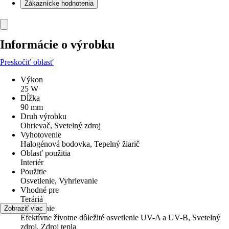
Zákaznícke hodnotenia
Informácie o výrobku
Preskočiť oblasť
Výkon
25 W
Dĺžka
90 mm
Druh výrobku
Ohrievač, Svetelný zdroj
Vyhotovenie
Halogénová bodovka, Tepelný žiarič
Oblasť použitia
Interiér
Použitie
Osvetlenie, Vyhrievanie
Vhodné pre
Teráriá
Osvetlenie
Zobraziť viac
Efektívne životne dôležité osvetlenie UV-A a UV-B, Svetelný
zdroj, Zdroj tepla