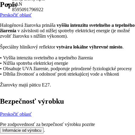
Popis
EAN
8595091796922
Preskočiť oblasť
Halogénová žiarovka prináša
vyššiu intenzitu svetelného a tepelného
žiarenia
v závislosti od nižšej spotreby elektrickej energie (je možné
zvoliť žiarovku s nižším výkonom).
Špeciálny hliníkový reflektor
vytvára lokálne výhrevné miesto
.
• Vyššia intenzita svetelného a tepelného žiarenia
• Nižšia spotreba elektrickej energie
• Obsahuje UVA žiarenie, podporuje prirodzené fyziologické procesy
• Dlhšia životnosť a odolnosť proti striekajúcej vode a vlhkosti
Žiarovky majú päticu E27.
Bezpečnosť výrobku
Preskočiť oblasť
Pre zodpovednosť za bezpečnosť výrobku pozrite
.
Informácie od výrobcu