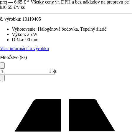
preț — 6,65 € * Všetky ceny vr. DPH a bez nákladov na prepravu pe
ks
6,65 €
*
/
ks
č. výrobku:
10119405
Vyhotovenie
:
Halogénová bodovka, Tepelný žiarič
Výkon
:
25 W
Dĺžka
:
90 mm
Viac informácií o výrobku
Množstvo (ks)
1 ks