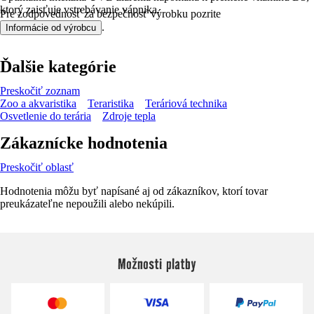
ktorý zaisťuje vstrebávanie vápnika.
Pre zodpovednosť za bezpečnosť výrobku pozrite
.
Informácie od výrobcu
Ďalšie kategórie
Preskočiť zoznam
Zoo a akvaristika
Teraristika
Teráriová technika
Osvetlenie do terária
Zdroje tepla
Zákaznícke hodnotenia
Preskočiť oblasť
Hodnotenia môžu byť napísané aj od zákazníkov, ktorí tovar
preukázateľne nepoužili alebo nekúpili.
Možnosti platby