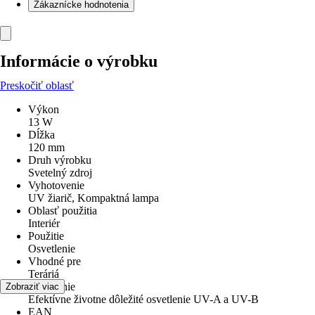
Zákaznícke hodnotenia
Informácie o výrobku
Preskočiť oblasť
Výkon
13 W
Dĺžka
120 mm
Druh výrobku
Svetelný zdroj
Vyhotovenie
UV žiarič, Kompaktná lampa
Oblasť použitia
Interiér
Použitie
Osvetlenie
Vhodné pre
Teráriá
Osvetlenie
Zobraziť viac
Efektívne životne dôležité osvetlenie UV-A a UV-B
EAN