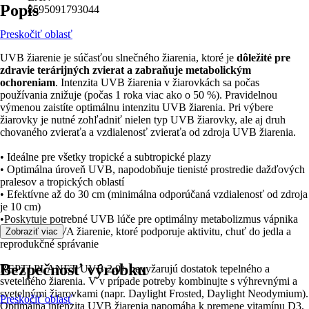
Popis
8595091793044
Preskočiť oblasť
UVB žiarenie je súčasťou slnečného žiarenia, ktoré je
dôležité pre
zdravie terárijných zvierat a zabraňuje metabolickým
ochoreniam
. Intenzita UVB žiarenia v žiarovkách sa počas
používania znižuje (počas 1 roka viac ako o 50 %). Pravidelnou
výmenou zaistíte optimálnu intenzitu UVB žiarenia. Pri výbere
žiarovky je nutné zohľadniť nielen typ UVB žiarovky, ale aj druh
chovaného zvieraťa a vzdialenosť zvieraťa od zdroja UVB žiarenia.
• Ideálne pre všetky tropické a subtropické plazy
• Optimálna úroveň UVB, napodobňuje tienisté prostredie dažďových
pralesov a tropických oblastí
• Efektívne až do 30 cm (minimálna odporúčaná vzdialenosť od zdroja
je 10 cm)
•Poskytuje potrebné UVB lúče pre optimálny metabolizmus vápnika
• Obsahuje UVA žiarenie, ktoré podporuje aktivitu, chuť do jedla a
Zobraziť viac
reprodukčné správanie
Bezpečnosť výrobku
REPTI PLANET UVB 2.0+ nevyžarujú dostatok tepelného a
svetelného žiarenia. V v prípade potreby kombinujte s výhrevnými a
svetelnými žiarovkami (napr. Daylight Frosted, Daylight Neodymium).
Preskočiť oblasť
Optimálna intenzita UVB žiarenia napomáha k premene vitamínu D3,