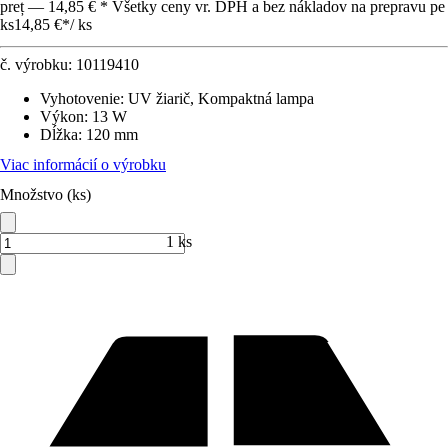
preț — 14,85 € * Všetky ceny vr. DPH a bez nákladov na prepravu pe
ks
14,85 €
*
/
ks
č. výrobku:
10119410
Vyhotovenie
:
UV žiarič, Kompaktná lampa
Výkon
:
13 W
Dĺžka
:
120 mm
Viac informácií o výrobku
Množstvo (ks)
1 ks