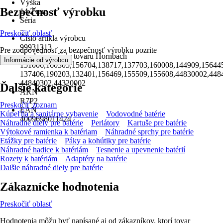
Výška
Bezpečnosť výrobku
14,2 mm
Séria
-
Preskočiť oblasť
Číslo artikla výrobcu
99931313
Pre zodpovednosť za bezpečnosť výrobku pozrite
vhodné pre číslo tovaru Hornbach
.
Informácie od výrobcu
151006,160305,156704,138717,137703,160008,144909,15644
137406,190203,132401,156469,155509,155608,44830002,448
44840302,44320002
Ďalšie kategórie
AKN
R7P2
Preskočiť zoznam
EAN
Kúpeľňa a sanitárne vybavenie
Vodovodné batérie
4009698011424
Náhradné diely pre batérie
Perlátory
Kartuše pre batérie
Výtokové ramienka k batériam
Náhradné sprchy pre batérie
Etážky pre batérie
Páky a kohútiky pre batérie
Náhradné hadice k batériám
Tesnenie a upevnenie batérií
Rozety k batériám
Adaptéry na batérie
Dalšie náhradné diely pre batérie
Zákaznícke hodnotenia
Preskočiť oblasť
Hodnotenia môžu byť napísané aj od zákazníkov, ktorí tovar