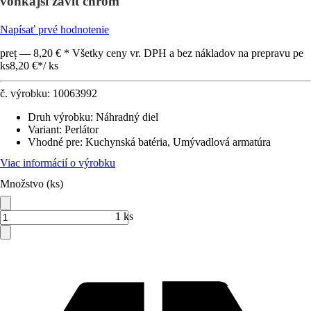
vonkajší závit chróm
Napísať prvé hodnotenie
preț — 8,20 € * Všetky ceny vr. DPH a bez nákladov na prepravu pe
ks
8,20 €
*
/
ks
č. výrobku:
10063992
Druh výrobku
:
Náhradný diel
Variant
:
Perlátor
Vhodné pre
:
Kuchynská batéria, Umývadlová armatúra
Viac informácií o výrobku
Množstvo (ks)
1 ks